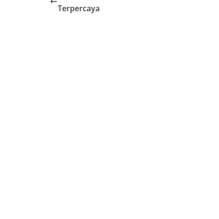
Terpercaya