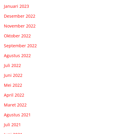
Januari 2023
Desember 2022
November 2022
Oktober 2022
September 2022
Agustus 2022
Juli 2022
Juni 2022
Mei 2022
April 2022
Maret 2022
Agustus 2021
Juli 2021