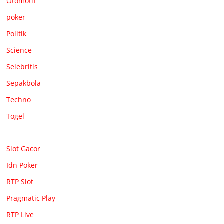
Otomotif
poker
Politik
Science
Selebritis
Sepakbola
Techno
Togel
Slot Gacor
Idn Poker
RTP Slot
Pragmatic Play
RTP Live