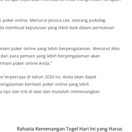
n poker online. Menurut Jessica Lee, seorang psikolog,
nda membuat keputusan yang lebih baik dalam permainan
pemain poker online yang lebih berpengalaman. Menurut Alex
r dari para pemain yang lebih berpengalaman akan
main poker online Anda.”
 terpercaya di tahun 2020 ini, Anda akan dapat
engalaman bermain poker online yang lebih
 tips dan trik di atas dan mulailah memenangkan
Rahasia Kemenangan Togel Hari Ini yang Harus