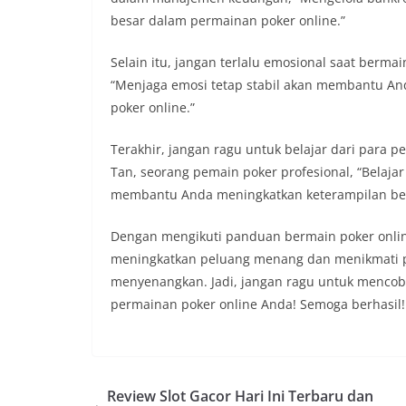
besar dalam permainan poker online.”
Selain itu, jangan terlalu emosional saat bermai
“Menjaga emosi tetap stabil akan membantu A
poker online.”
Terakhir, jangan ragu untuk belajar dari para 
Tan, seorang pemain poker profesional, “Belaja
membantu Anda meningkatkan keterampilan ber
Dengan mengikuti panduan bermain poker online
meningkatkan peluang menang dan menikmati p
menyenangkan. Jadi, jangan ragu untuk mencoba
permainan poker online Anda! Semoga berhasil!
Review Slot Gacor Hari Ini Terbaru dan