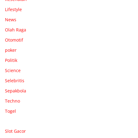
Lifestyle
News
Olah Raga
Otomotif
poker
Politik
Science
Selebritis
Sepakbola
Techno
Togel
Slot Gacor