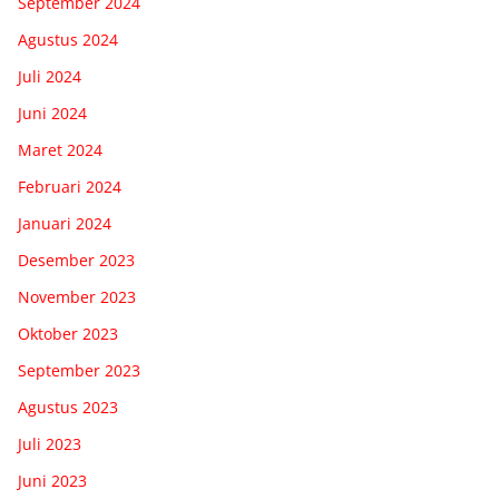
September 2024
Agustus 2024
Juli 2024
Juni 2024
Maret 2024
Februari 2024
Januari 2024
Desember 2023
November 2023
Oktober 2023
September 2023
Agustus 2023
Juli 2023
Juni 2023