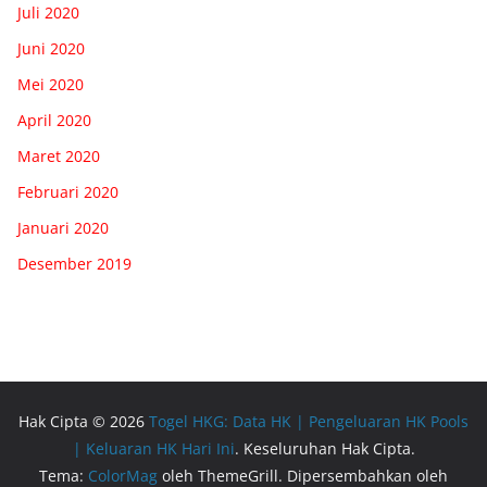
Juli 2020
Juni 2020
Mei 2020
April 2020
Maret 2020
Februari 2020
Januari 2020
Desember 2019
Hak Cipta © 2026
Togel HKG: Data HK | Pengeluaran HK Pools
| Keluaran HK Hari Ini
. Keseluruhan Hak Cipta.
Tema:
ColorMag
oleh ThemeGrill. Dipersembahkan oleh