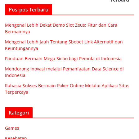
Pos-pos Terbaru
Mengenal Lebih Dekat Demo Slot Zeus: Fitur dan Cara
Bermainnya
Mengenal Lebih Jauh Tentang Sbobet Link Alternatif dan
Keuntungannya
Panduan Bermain Mega Sicbo bagi Pemula di Indonesia
Mendorong Inovasi melalui Pemanfaatan Data Science di
Indonesia
Rahasia Sukses Bermain Poker Online Melalui Aplikasi Situs
Terpercaya
Kategori
Games
Kesehatan