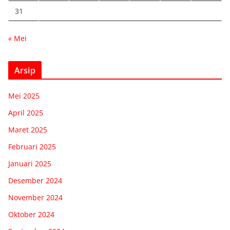
31
« Mei
Arsip
Mei 2025
April 2025
Maret 2025
Februari 2025
Januari 2025
Desember 2024
November 2024
Oktober 2024