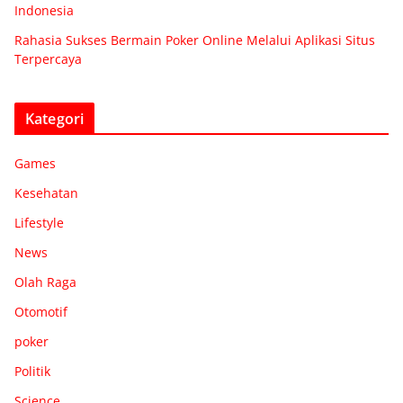
Indonesia
Rahasia Sukses Bermain Poker Online Melalui Aplikasi Situs
Terpercaya
Kategori
Games
Kesehatan
Lifestyle
News
Olah Raga
Otomotif
poker
Politik
Science