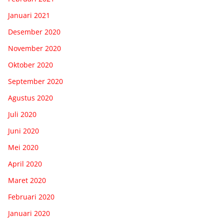
Januari 2021
Desember 2020
November 2020
Oktober 2020
September 2020
Agustus 2020
Juli 2020
Juni 2020
Mei 2020
April 2020
Maret 2020
Februari 2020
Januari 2020