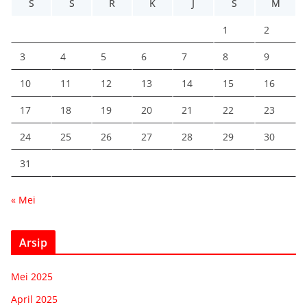
S
S
R
K
J
S
M
1
2
3
4
5
6
7
8
9
10
11
12
13
14
15
16
17
18
19
20
21
22
23
24
25
26
27
28
29
30
31
« Mei
Arsip
Mei 2025
April 2025