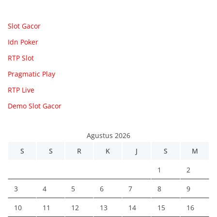
Slot Gacor
Idn Poker
RTP Slot
Pragmatic Play
RTP Live
Demo Slot Gacor
Agustus 2026
S
S
R
K
J
S
M
1
2
3
4
5
6
7
8
9
10
11
12
13
14
15
16