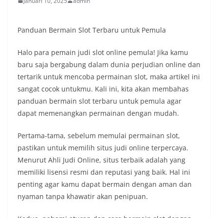
Januari 10, 2025
admin
Panduan Bermain Slot Terbaru untuk Pemula
Halo para pemain judi slot online pemula! Jika kamu
baru saja bergabung dalam dunia perjudian online dan
tertarik untuk mencoba permainan slot, maka artikel ini
sangat cocok untukmu. Kali ini, kita akan membahas
panduan bermain slot terbaru untuk pemula agar
dapat memenangkan permainan dengan mudah.
Pertama-tama, sebelum memulai permainan slot,
pastikan untuk memilih situs judi online terpercaya.
Menurut Ahli Judi Online, situs terbaik adalah yang
memiliki lisensi resmi dan reputasi yang baik. Hal ini
penting agar kamu dapat bermain dengan aman dan
nyaman tanpa khawatir akan penipuan.