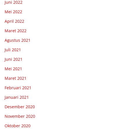
Juni 2022
Mei 2022
April 2022
Maret 2022
Agustus 2021
Juli 2021
Juni 2021
Mei 2021
Maret 2021
Februari 2021
Januari 2021
Desember 2020
November 2020
Oktober 2020