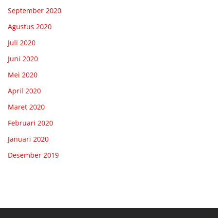
September 2020
Agustus 2020
Juli 2020
Juni 2020
Mei 2020
April 2020
Maret 2020
Februari 2020
Januari 2020
Desember 2019