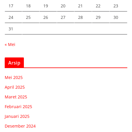
17
18
19
20
21
22
23
24
25
26
27
28
29
30
31
« Mei
Arsip
Mei 2025
April 2025
Maret 2025
Februari 2025
Januari 2025
Desember 2024