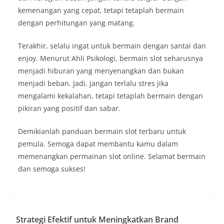
kemenangan yang cepat, tetapi tetaplah bermain
dengan perhitungan yang matang.
Terakhir, selalu ingat untuk bermain dengan santai dan
enjoy. Menurut Ahli Psikologi, bermain slot seharusnya
menjadi hiburan yang menyenangkan dan bukan
menjadi beban. Jadi, jangan terlalu stres jika
mengalami kekalahan, tetapi tetaplah bermain dengan
pikiran yang positif dan sabar.
Demikianlah panduan bermain slot terbaru untuk
pemula. Semoga dapat membantu kamu dalam
memenangkan permainan slot online. Selamat bermain
dan semoga sukses!
Strategi Efektif untuk Meningkatkan Brand