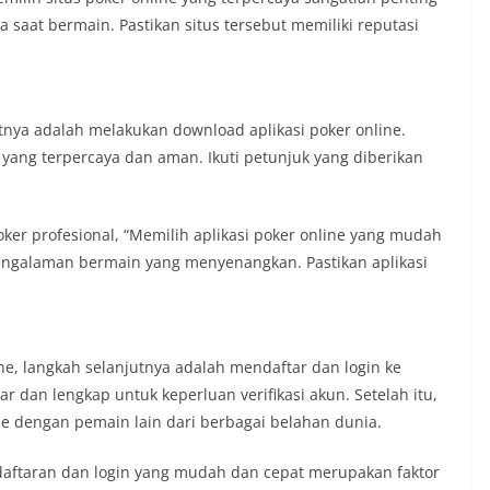
at bermain. Pastikan situs tersebut memiliki reputasi
tnya adalah melakukan download aplikasi poker online.
yang terpercaya dan aman. Ikuti petunjuk yang diberikan
ker profesional, “Memilih aplikasi poker online yang mudah
ngalaman bermain yang menyenangkan. Pastikan aplikasi
ne, langkah selanjutnya adalah mendaftar dan login ke
r dan lengkap untuk keperluan verifikasi akun. Setelah itu,
e dengan pemain lain dari berbagai belahan dunia.
ndaftaran dan login yang mudah dan cepat merupakan faktor