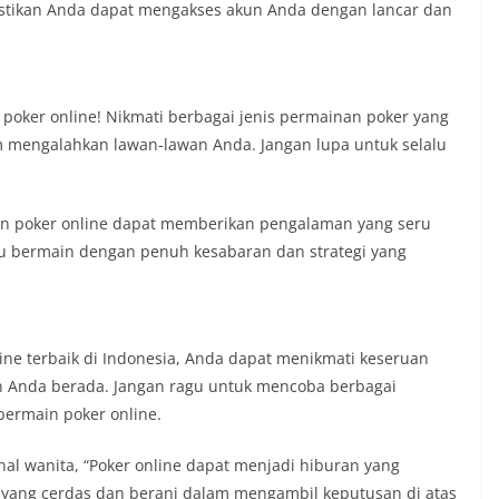
Pastikan Anda dapat mengakses akun Anda dengan lancar dan
poker online! Nikmati berbagai jenis permainan poker yang
 mengalahkan lawan-lawan Anda. Jangan lupa untuk selalu
in poker online dapat memberikan pengalaman yang seru
u bermain dengan penuh kesabaran dan strategi yang
ne terbaik di Indonesia, Anda dapat menikmati keseruan
 Anda berada. Jangan ragu untuk mencoba berbagai
bermain poker online.
al wanita, “Poker online dapat menjadi hiburan yang
yang cerdas dan berani dalam mengambil keputusan di atas