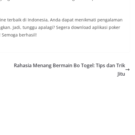
ne terbaik di Indonesia, Anda dapat menikmati pengalaman
kan. Jadi, tunggu apalagi? Segera download aplikasi poker
! Semoga berhasil!
Rahasia Menang Bermain Bo Togel: Tips dan Trik
Jitu