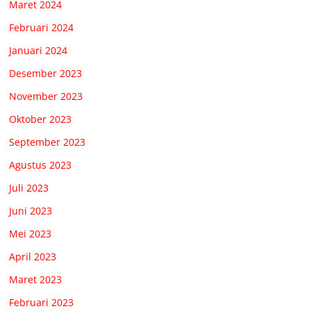
Maret 2024
Februari 2024
Januari 2024
Desember 2023
November 2023
Oktober 2023
September 2023
Agustus 2023
Juli 2023
Juni 2023
Mei 2023
April 2023
Maret 2023
Februari 2023