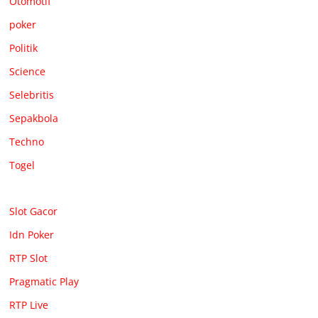
Otomotif
poker
Politik
Science
Selebritis
Sepakbola
Techno
Togel
Slot Gacor
Idn Poker
RTP Slot
Pragmatic Play
RTP Live