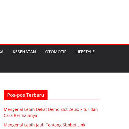
GA
KESEHATAN
OTOMOTIF
LIFESTYLE
Pos-pos Terbaru
Mengenal Lebih Dekat Demo Slot Zeus: Fitur dan
Cara Bermainnya
Mengenal Lebih Jauh Tentang Sbobet Link