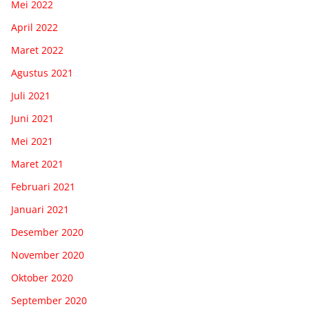
Mei 2022
April 2022
Maret 2022
Agustus 2021
Juli 2021
Juni 2021
Mei 2021
Maret 2021
Februari 2021
Januari 2021
Desember 2020
November 2020
Oktober 2020
September 2020