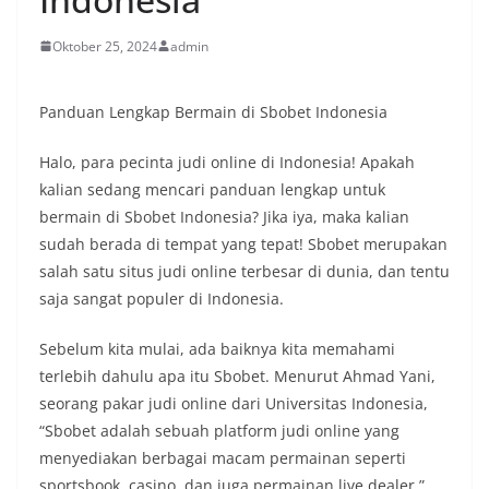
Oktober 25, 2024
admin
Panduan Lengkap Bermain di Sbobet Indonesia
Halo, para pecinta judi online di Indonesia! Apakah
kalian sedang mencari panduan lengkap untuk
bermain di Sbobet Indonesia? Jika iya, maka kalian
sudah berada di tempat yang tepat! Sbobet merupakan
salah satu situs judi online terbesar di dunia, dan tentu
saja sangat populer di Indonesia.
Sebelum kita mulai, ada baiknya kita memahami
terlebih dahulu apa itu Sbobet. Menurut Ahmad Yani,
seorang pakar judi online dari Universitas Indonesia,
“Sbobet adalah sebuah platform judi online yang
menyediakan berbagai macam permainan seperti
sportsbook, casino, dan juga permainan live dealer.”