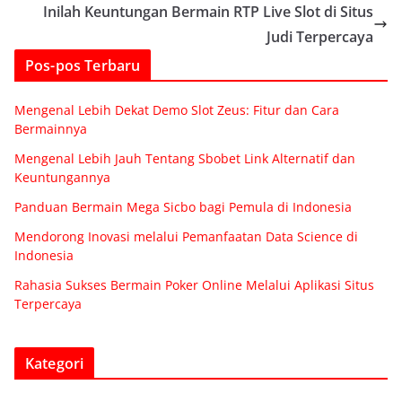
Inilah Keuntungan Bermain RTP Live Slot di Situs
Judi Terpercaya
Pos-pos Terbaru
Mengenal Lebih Dekat Demo Slot Zeus: Fitur dan Cara
Bermainnya
Mengenal Lebih Jauh Tentang Sbobet Link Alternatif dan
Keuntungannya
Panduan Bermain Mega Sicbo bagi Pemula di Indonesia
Mendorong Inovasi melalui Pemanfaatan Data Science di
Indonesia
Rahasia Sukses Bermain Poker Online Melalui Aplikasi Situs
Terpercaya
Kategori