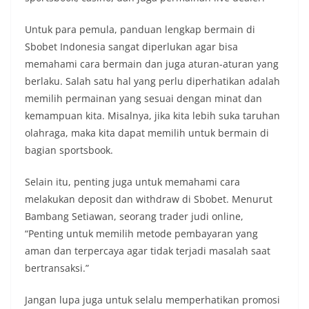
Untuk para pemula, panduan lengkap bermain di
Sbobet Indonesia sangat diperlukan agar bisa
memahami cara bermain dan juga aturan-aturan yang
berlaku. Salah satu hal yang perlu diperhatikan adalah
memilih permainan yang sesuai dengan minat dan
kemampuan kita. Misalnya, jika kita lebih suka taruhan
olahraga, maka kita dapat memilih untuk bermain di
bagian sportsbook.
Selain itu, penting juga untuk memahami cara
melakukan deposit dan withdraw di Sbobet. Menurut
Bambang Setiawan, seorang trader judi online,
“Penting untuk memilih metode pembayaran yang
aman dan terpercaya agar tidak terjadi masalah saat
bertransaksi.”
Jangan lupa juga untuk selalu memperhatikan promosi