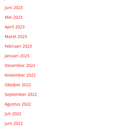
Juni 2023
Mei 2023
April 2023
Maret 2023
Februari 2023
Januari 2023
Desember 2022
November 2022
Oktober 2022
September 2022
Agustus 2022
Juli 2022
Juni 2022