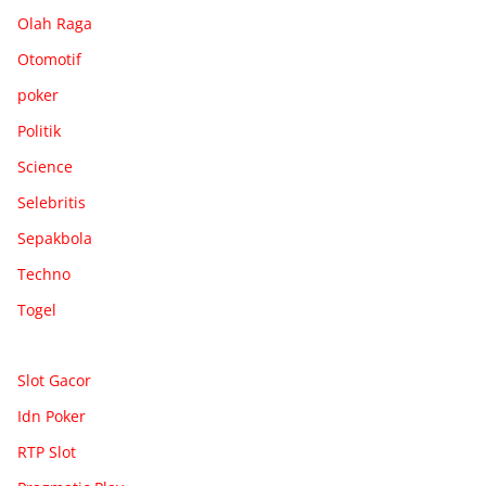
Olah Raga
Otomotif
poker
Politik
Science
Selebritis
Sepakbola
Techno
Togel
Slot Gacor
Idn Poker
RTP Slot