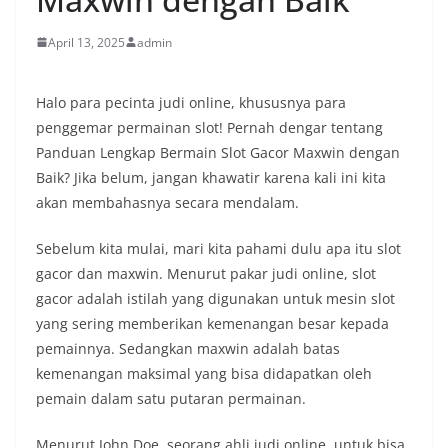
April 13, 2025
admin
Halo para pecinta judi online, khususnya para
penggemar permainan slot! Pernah dengar tentang
Panduan Lengkap Bermain Slot Gacor Maxwin dengan
Baik? Jika belum, jangan khawatir karena kali ini kita
akan membahasnya secara mendalam.
Sebelum kita mulai, mari kita pahami dulu apa itu slot
gacor dan maxwin. Menurut pakar judi online, slot
gacor adalah istilah yang digunakan untuk mesin slot
yang sering memberikan kemenangan besar kepada
pemainnya. Sedangkan maxwin adalah batas
kemenangan maksimal yang bisa didapatkan oleh
pemain dalam satu putaran permainan.
Menurut John Doe, seorang ahli judi online, untuk bisa