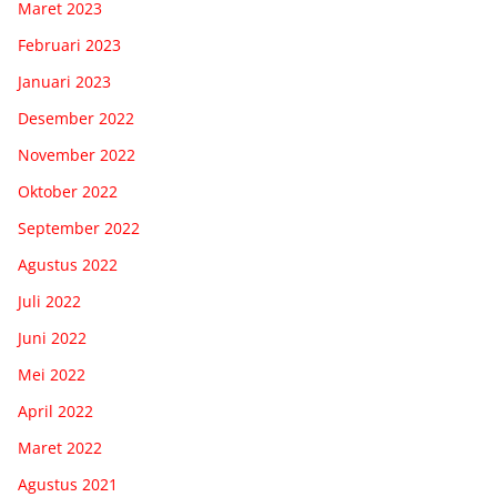
Maret 2023
Februari 2023
Januari 2023
Desember 2022
November 2022
Oktober 2022
September 2022
Agustus 2022
Juli 2022
Juni 2022
Mei 2022
April 2022
Maret 2022
Agustus 2021