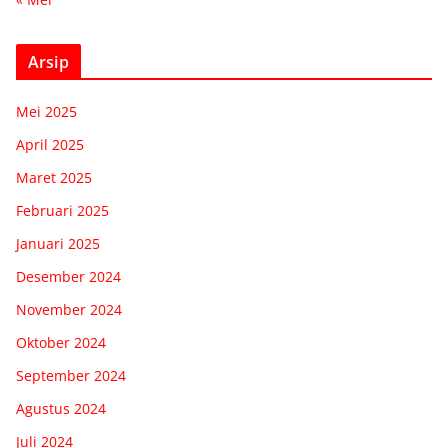
Arsip
Mei 2025
April 2025
Maret 2025
Februari 2025
Januari 2025
Desember 2024
November 2024
Oktober 2024
September 2024
Agustus 2024
Juli 2024