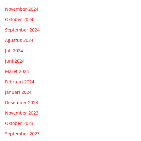
November 2024
Oktober 2024
September 2024
Agustus 2024
Juli 2024
Juni 2024
Maret 2024
Februari 2024
Januari 2024
Desember 2023
November 2023
Oktober 2023
September 2023