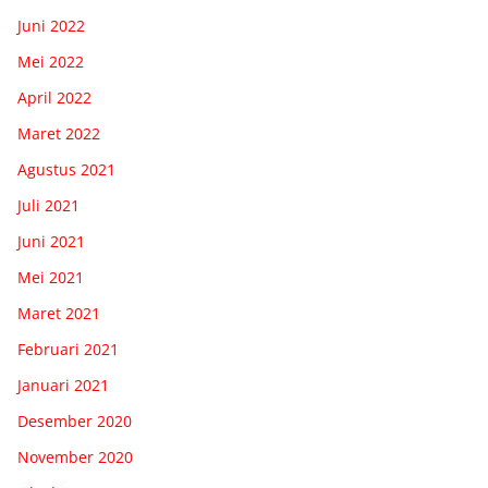
Juni 2022
Mei 2022
April 2022
Maret 2022
Agustus 2021
Juli 2021
Juni 2021
Mei 2021
Maret 2021
Februari 2021
Januari 2021
Desember 2020
November 2020