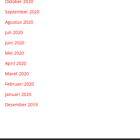
Oktober 2020
September 2020
Agustus 2020
Juli 2020
Juni 2020
Mei 2020
April 2020
Maret 2020
Februari 2020
Januari 2020
Desember 2019