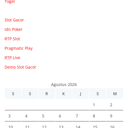
Togel
Slot Gacor
Idn Poker
RTP Slot
Pragmatic Play
RTP Live
Demo Slot Gacor
Agustus 2026
S
S
R
K
J
S
M
1
2
3
4
5
6
7
8
9
10
11
12
13
14
15
16