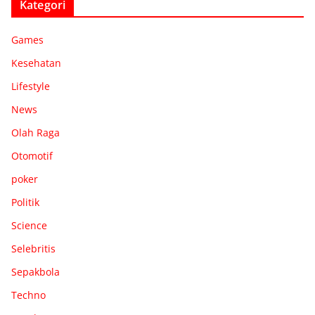
Kategori
Games
Kesehatan
Lifestyle
News
Olah Raga
Otomotif
poker
Politik
Science
Selebritis
Sepakbola
Techno