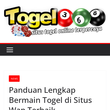
S
k
i
p
t
o
c
o
n
t
e
n
NEWS
t
Panduan Lengkap
Bermain Togel di Situs
Wap Terbaik