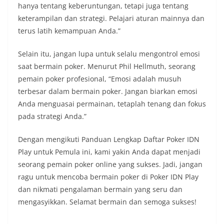
hanya tentang keberuntungan, tetapi juga tentang
keterampilan dan strategi. Pelajari aturan mainnya dan
terus latih kemampuan Anda.”
Selain itu, jangan lupa untuk selalu mengontrol emosi
saat bermain poker. Menurut Phil Hellmuth, seorang
pemain poker profesional, “Emosi adalah musuh
terbesar dalam bermain poker. Jangan biarkan emosi
Anda menguasai permainan, tetaplah tenang dan fokus
pada strategi Anda.”
Dengan mengikuti Panduan Lengkap Daftar Poker IDN
Play untuk Pemula ini, kami yakin Anda dapat menjadi
seorang pemain poker online yang sukses. Jadi, jangan
ragu untuk mencoba bermain poker di Poker IDN Play
dan nikmati pengalaman bermain yang seru dan
mengasyikkan. Selamat bermain dan semoga sukses!