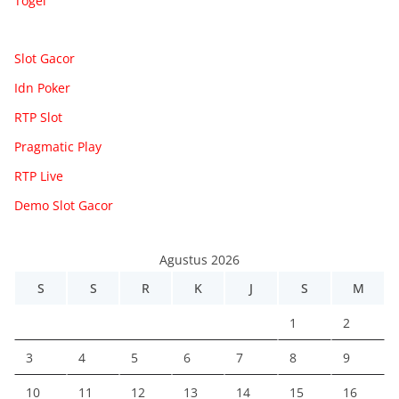
Togel
Slot Gacor
Idn Poker
RTP Slot
Pragmatic Play
RTP Live
Demo Slot Gacor
Agustus 2026
S
S
R
K
J
S
M
1
2
3
4
5
6
7
8
9
10
11
12
13
14
15
16