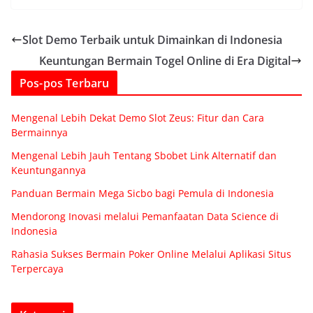
Slot Demo Terbaik untuk Dimainkan di Indonesia
Keuntungan Bermain Togel Online di Era Digital
Pos-pos Terbaru
Mengenal Lebih Dekat Demo Slot Zeus: Fitur dan Cara
Bermainnya
Mengenal Lebih Jauh Tentang Sbobet Link Alternatif dan
Keuntungannya
Panduan Bermain Mega Sicbo bagi Pemula di Indonesia
Mendorong Inovasi melalui Pemanfaatan Data Science di
Indonesia
Rahasia Sukses Bermain Poker Online Melalui Aplikasi Situs
Terpercaya