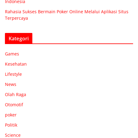
Indonesia
Rahasia Sukses Bermain Poker Online Melalui Aplikasi Situs
Terpercaya
Kategori
Games
Kesehatan
Lifestyle
News
Olah Raga
Otomotif
poker
Politik
Science