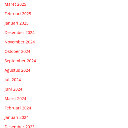
Maret 2025
Februari 2025
Januari 2025
Desember 2024
November 2024
Oktober 2024
September 2024
Agustus 2024
Juli 2024
Juni 2024
Maret 2024
Februari 2024
Januari 2024
Desember 2023