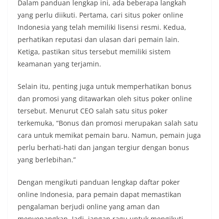
Dalam panduan lengkap ini, ada beberapa langkah
yang perlu diikuti. Pertama, cari situs poker online
Indonesia yang telah memiliki lisensi resmi. Kedua,
perhatikan reputasi dan ulasan dari pemain lain.
Ketiga, pastikan situs tersebut memiliki sistem
keamanan yang terjamin.
Selain itu, penting juga untuk memperhatikan bonus
dan promosi yang ditawarkan oleh situs poker online
tersebut. Menurut CEO salah satu situs poker
terkemuka, “Bonus dan promosi merupakan salah satu
cara untuk memikat pemain baru. Namun, pemain juga
perlu berhati-hati dan jangan tergiur dengan bonus
yang berlebihan.”
Dengan mengikuti panduan lengkap daftar poker
online Indonesia, para pemain dapat memastikan
pengalaman berjudi online yang aman dan
menyenangkan. Jadi, jangan ragu untuk mengikuti