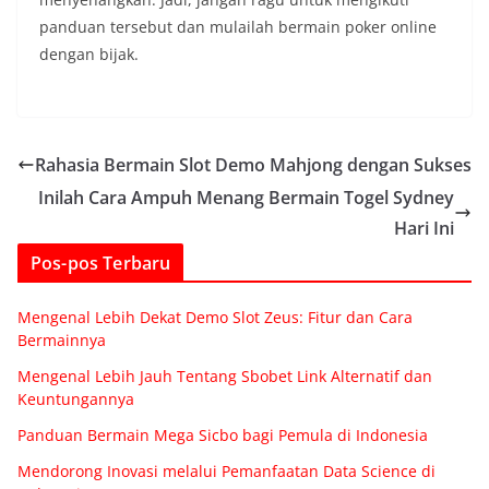
panduan tersebut dan mulailah bermain poker online
dengan bijak.
Rahasia Bermain Slot Demo Mahjong dengan Sukses
Inilah Cara Ampuh Menang Bermain Togel Sydney
Hari Ini
Pos-pos Terbaru
Mengenal Lebih Dekat Demo Slot Zeus: Fitur dan Cara
Bermainnya
Mengenal Lebih Jauh Tentang Sbobet Link Alternatif dan
Keuntungannya
Panduan Bermain Mega Sicbo bagi Pemula di Indonesia
Mendorong Inovasi melalui Pemanfaatan Data Science di