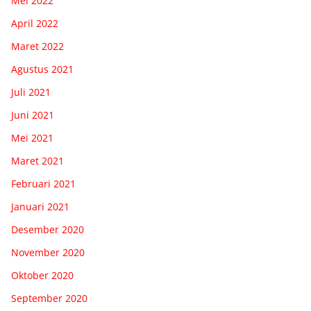
Mei 2022
April 2022
Maret 2022
Agustus 2021
Juli 2021
Juni 2021
Mei 2021
Maret 2021
Februari 2021
Januari 2021
Desember 2020
November 2020
Oktober 2020
September 2020