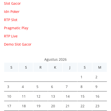
Slot Gacor
Idn Poker
RTP Slot
Pragmatic Play
RTP Live
Demo Slot Gacor
Agustus 2026
S
S
R
K
J
S
M
1
2
3
4
5
6
7
8
9
10
11
12
13
14
15
16
17
18
19
20
21
22
23