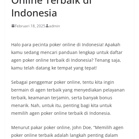
Indonesia
Februari 18, 2025
admin
Halo para pecinta poker online di Indonesia! Apakah
kamu sedang mencari panduan lengkap untuk daftar
agen poker online terbaik di Indonesia? Tenang saja,
kamu telah datang ke tempat yang tepat!
Sebagai penggemar poker online, tentu kita ingin
bermain di agen terbaik yang menyediakan pelayanan
terbaik, keamanan terjamin, serta banyak bonus
menarik. Nah, untuk itu, penting bagi kita untuk
memilih agen poker online terbaik di Indonesia.
Menurut pakar poker online, John Doe, “Memilih agen
poker online terbaik adalah langkah penting dalam