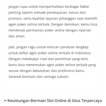
Jangan lupa untuk memperhatikan berbagai faktor
penting seperti metode pembayaran, bonus dan
promosi, serta kualitas layanan pelanggan saat memilih
agen poker online terbaik. Dengan demikian, kamu bisa
menikmati permainan poker online dengan nyaman
dan aman.
Jadi, jangan ragu untuk mencari panduan lengkap
untuk daftar agen poker online terbaik di Indonesia.
Dengan melakukan riset dan pemilihan yang teliti,
kamu bisa menemukan agen poker online terbaik yang
sesuai dengan kebutuhan dan preferensi kamu.
Selamat bermain dan semoga sukses!
Keuntungan Bermain Slot Online di Situs Terpercaya