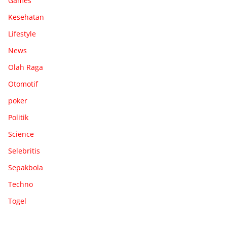
Games
Kesehatan
Lifestyle
News
Olah Raga
Otomotif
poker
Politik
Science
Selebritis
Sepakbola
Techno
Togel