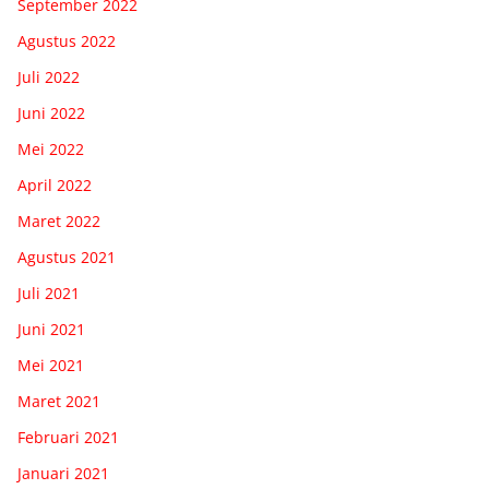
September 2022
Agustus 2022
Juli 2022
Juni 2022
Mei 2022
April 2022
Maret 2022
Agustus 2021
Juli 2021
Juni 2021
Mei 2021
Maret 2021
Februari 2021
Januari 2021