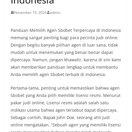
November 10, 2024
admin
Panduan Memilih Agen Sbobet Terpercaya di Indonesia
memang sangat penting bagi para pecinta judi online.
Dengan begitu banyak pilihan agen di luar sana, tidak
mudah untuk menemukan yang benar-benar dapat
dipercaya. Namun, jangan khawatir, karena di sini kami
akan memberikan panduan lengkap untuk membantu
Anda memilih agen Sbobet terbaik di Indonesia.
Pertama-tama, penting untuk memastikan bahwa agen
Sbobet yang Anda pilih memiliki lisensi resmi. Menurut
pakar judi online, Lisensi resmi adalah salah satu
indikasi utama bahwa agen tersebut dapat dipercaya.
Sebagai contoh, Bapak John Doe, seorang ahli judi
online mengatakan, “Sebuah agen yang memiliki lisensi