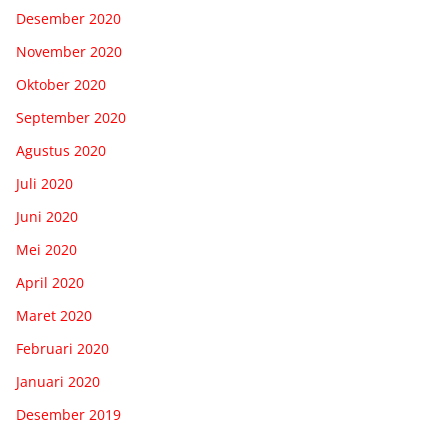
Desember 2020
November 2020
Oktober 2020
September 2020
Agustus 2020
Juli 2020
Juni 2020
Mei 2020
April 2020
Maret 2020
Februari 2020
Januari 2020
Desember 2019