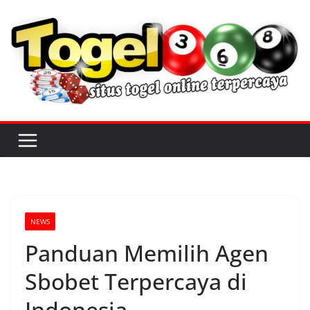
S
k
i
p
t
o
c
o
n
t
e
n
NEWS
t
Panduan Memilih Agen
Sbobet Terpercaya di
Indonesia