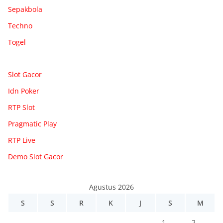
Sepakbola
Techno
Togel
Slot Gacor
Idn Poker
RTP Slot
Pragmatic Play
RTP Live
Demo Slot Gacor
Agustus 2026
S
S
R
K
J
S
M
1
2