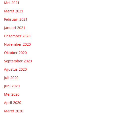
Mei 2021
Maret 2021
Februari 2021
Januari 2021
Desember 2020
November 2020
Oktober 2020
September 2020
Agustus 2020
Juli 2020
Juni 2020
Mei 2020
April 2020
Maret 2020