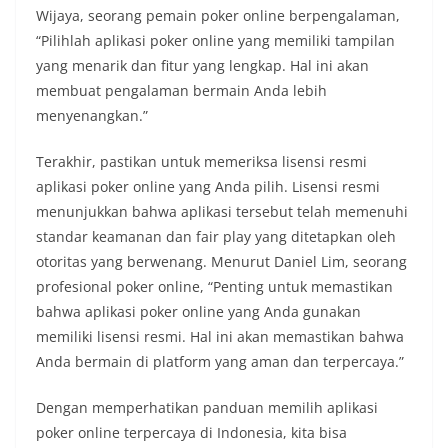
Wijaya, seorang pemain poker online berpengalaman,
“Pilihlah aplikasi poker online yang memiliki tampilan
yang menarik dan fitur yang lengkap. Hal ini akan
membuat pengalaman bermain Anda lebih
menyenangkan.”
Terakhir, pastikan untuk memeriksa lisensi resmi
aplikasi poker online yang Anda pilih. Lisensi resmi
menunjukkan bahwa aplikasi tersebut telah memenuhi
standar keamanan dan fair play yang ditetapkan oleh
otoritas yang berwenang. Menurut Daniel Lim, seorang
profesional poker online, “Penting untuk memastikan
bahwa aplikasi poker online yang Anda gunakan
memiliki lisensi resmi. Hal ini akan memastikan bahwa
Anda bermain di platform yang aman dan terpercaya.”
Dengan memperhatikan panduan memilih aplikasi
poker online terpercaya di Indonesia, kita bisa