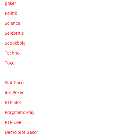
poker
Politik
Science
Selebritis
Sepakbola
Techno
Togel
Slot Gacor
Idn Poker
RTP Slot
Pragmatic Play
RTP Live
Demo Slot Gacor