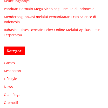
Keuntungannya
Panduan Bermain Mega Sicbo bagi Pemula di Indonesia
Mendorong Inovasi melalui Pemanfaatan Data Science di
Indonesia
Rahasia Sukses Bermain Poker Online Melalui Aplikasi Situs
Terpercaya
Kategori
Games
Kesehatan
Lifestyle
News
Olah Raga
Otomotif