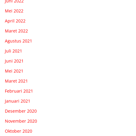
Juni 2022
Mei 2022
April 2022
Maret 2022
Agustus 2021
Juli 2021
Juni 2021
Mei 2021
Maret 2021
Februari 2021
Januari 2021
Desember 2020
November 2020
Oktober 2020