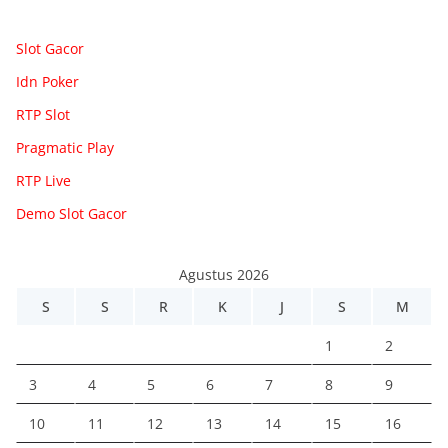
Slot Gacor
Idn Poker
RTP Slot
Pragmatic Play
RTP Live
Demo Slot Gacor
Agustus 2026
S
S
R
K
J
S
M
1
2
3
4
5
6
7
8
9
10
11
12
13
14
15
16