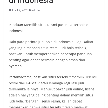
April 9, 2025
admin
Panduan Memilih Situs Resmi Judi Bola Terbaik di
Indonesia
Halo para pecinta judi bola di Indonesia! Bagi kalian
yang ingin mencari situs resmi judi bola terbaik,
pastikan untuk memperhatikan beberapa panduan
penting agar dapat bermain dengan aman dan
nyaman.
Pertama-tama, pastikan situs tersebut memiliki lisensi
resmi dari PAGCOR atau lembaga regulasi judi
terkemuka lainnya. Menurut pakar judi online, lisensi
adalah hal yang paling penting dalam memilih situs
judi bola. “Dengan lisensi resmi, kalian dapat
memastikan bahwa situs tersebut telah melewati