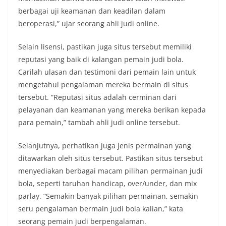
berbagai uji keamanan dan keadilan dalam
beroperasi,” ujar seorang ahli judi online.
Selain lisensi, pastikan juga situs tersebut memiliki
reputasi yang baik di kalangan pemain judi bola.
Carilah ulasan dan testimoni dari pemain lain untuk
mengetahui pengalaman mereka bermain di situs
tersebut. “Reputasi situs adalah cerminan dari
pelayanan dan keamanan yang mereka berikan kepada
para pemain,” tambah ahli judi online tersebut.
Selanjutnya, perhatikan juga jenis permainan yang
ditawarkan oleh situs tersebut. Pastikan situs tersebut
menyediakan berbagai macam pilihan permainan judi
bola, seperti taruhan handicap, over/under, dan mix
parlay. “Semakin banyak pilihan permainan, semakin
seru pengalaman bermain judi bola kalian,” kata
seorang pemain judi berpengalaman.