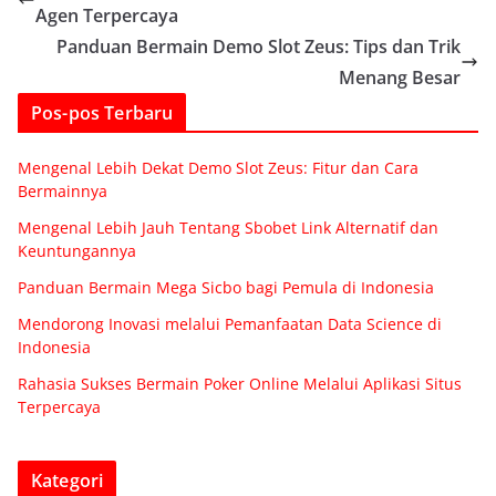
Agen Terpercaya
Panduan Bermain Demo Slot Zeus: Tips dan Trik
Menang Besar
Pos-pos Terbaru
Mengenal Lebih Dekat Demo Slot Zeus: Fitur dan Cara
Bermainnya
Mengenal Lebih Jauh Tentang Sbobet Link Alternatif dan
Keuntungannya
Panduan Bermain Mega Sicbo bagi Pemula di Indonesia
Mendorong Inovasi melalui Pemanfaatan Data Science di
Indonesia
Rahasia Sukses Bermain Poker Online Melalui Aplikasi Situs
Terpercaya
Kategori