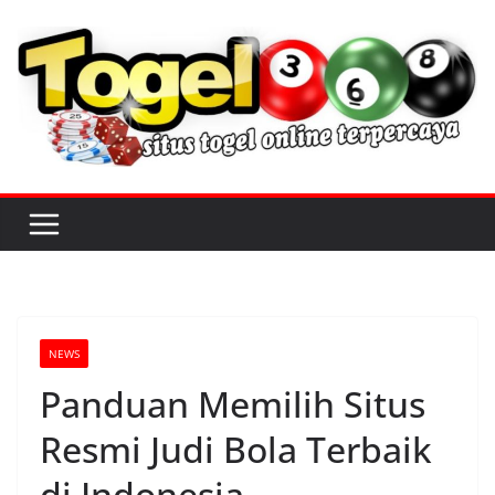
S
k
i
p
t
o
c
o
n
t
e
n
NEWS
t
Panduan Memilih Situs
Resmi Judi Bola Terbaik
di Indonesia