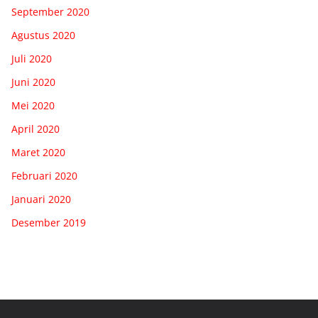
September 2020
Agustus 2020
Juli 2020
Juni 2020
Mei 2020
April 2020
Maret 2020
Februari 2020
Januari 2020
Desember 2019