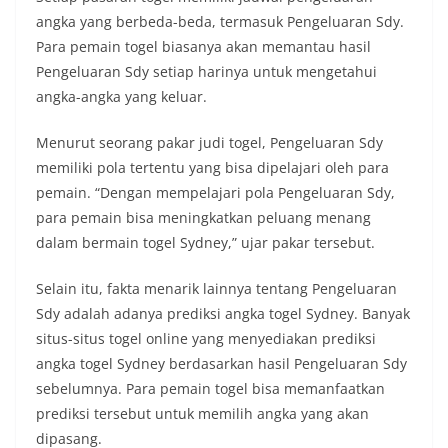
angka yang berbeda-beda, termasuk Pengeluaran Sdy.
Para pemain togel biasanya akan memantau hasil
Pengeluaran Sdy setiap harinya untuk mengetahui
angka-angka yang keluar.
Menurut seorang pakar judi togel, Pengeluaran Sdy
memiliki pola tertentu yang bisa dipelajari oleh para
pemain. “Dengan mempelajari pola Pengeluaran Sdy,
para pemain bisa meningkatkan peluang menang
dalam bermain togel Sydney,” ujar pakar tersebut.
Selain itu, fakta menarik lainnya tentang Pengeluaran
Sdy adalah adanya prediksi angka togel Sydney. Banyak
situs-situs togel online yang menyediakan prediksi
angka togel Sydney berdasarkan hasil Pengeluaran Sdy
sebelumnya. Para pemain togel bisa memanfaatkan
prediksi tersebut untuk memilih angka yang akan
dipasang.