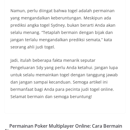
Namun, perlu diingat bahwa togel adalah permainan
yang mengandalkan keberuntungan. Meskipun ada
prediksi angka togel Sydney, bukan berarti Anda akan
selalu menang. “Tetaplah bermain dengan bijak dan
jangan terlalu mengandalkan prediksi semata,” kata
seorang ahli judi togel.
Jadi, itulah beberapa fakta menarik seputar
Pengeluaran Sdy yang perlu Anda ketahui. Jangan lupa
untuk selalu memainkan togel dengan tanggung jawab
dan jangan sampai kecanduan. Semoga artikel ini
bermanfaat bagi Anda para pecinta judi togel online.
Selamat bermain dan semoga beruntung!
Permainan Poker Multiplayer Online: Cara Bermain