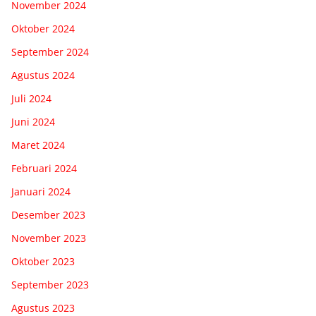
November 2024
Oktober 2024
September 2024
Agustus 2024
Juli 2024
Juni 2024
Maret 2024
Februari 2024
Januari 2024
Desember 2023
November 2023
Oktober 2023
September 2023
Agustus 2023