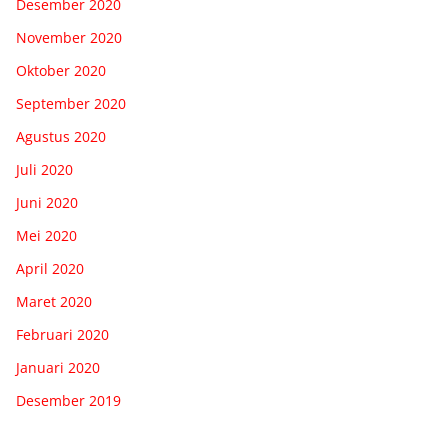
Desember 2020
November 2020
Oktober 2020
September 2020
Agustus 2020
Juli 2020
Juni 2020
Mei 2020
April 2020
Maret 2020
Februari 2020
Januari 2020
Desember 2019