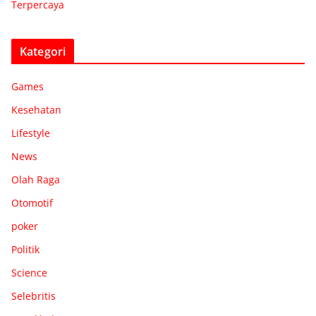
Terpercaya
Kategori
Games
Kesehatan
Lifestyle
News
Olah Raga
Otomotif
poker
Politik
Science
Selebritis