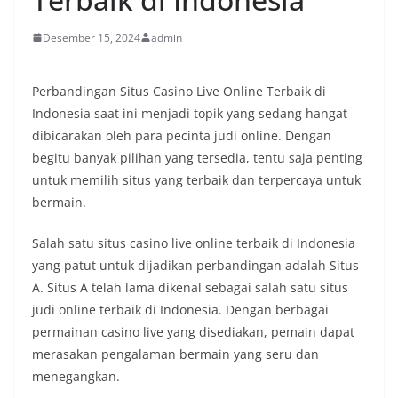
Desember 15, 2024
admin
Perbandingan Situs Casino Live Online Terbaik di
Indonesia saat ini menjadi topik yang sedang hangat
dibicarakan oleh para pecinta judi online. Dengan
begitu banyak pilihan yang tersedia, tentu saja penting
untuk memilih situs yang terbaik dan terpercaya untuk
bermain.
Salah satu situs casino live online terbaik di Indonesia
yang patut untuk dijadikan perbandingan adalah Situs
A. Situs A telah lama dikenal sebagai salah satu situs
judi online terbaik di Indonesia. Dengan berbagai
permainan casino live yang disediakan, pemain dapat
merasakan pengalaman bermain yang seru dan
menegangkan.