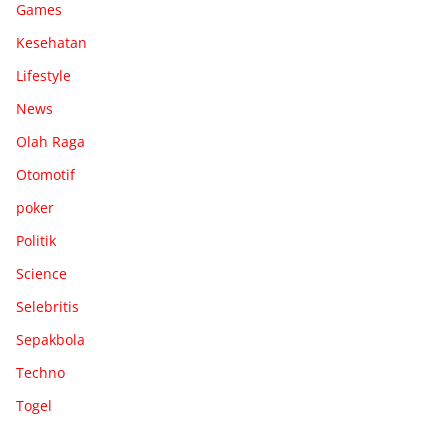
Games
Kesehatan
Lifestyle
News
Olah Raga
Otomotif
poker
Politik
Science
Selebritis
Sepakbola
Techno
Togel