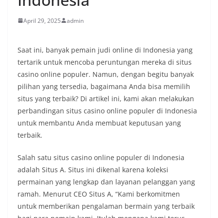
April 29, 2025
admin
Saat ini, banyak pemain judi online di Indonesia yang
tertarik untuk mencoba peruntungan mereka di situs
casino online populer. Namun, dengan begitu banyak
pilihan yang tersedia, bagaimana Anda bisa memilih
situs yang terbaik? Di artikel ini, kami akan melakukan
perbandingan situs casino online populer di Indonesia
untuk membantu Anda membuat keputusan yang
terbaik.
Salah satu situs casino online populer di Indonesia
adalah Situs A. Situs ini dikenal karena koleksi
permainan yang lengkap dan layanan pelanggan yang
ramah. Menurut CEO Situs A, “Kami berkomitmen
untuk memberikan pengalaman bermain yang terbaik