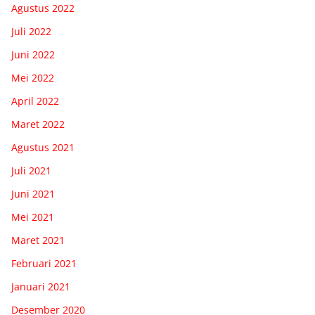
Agustus 2022
Juli 2022
Juni 2022
Mei 2022
April 2022
Maret 2022
Agustus 2021
Juli 2021
Juni 2021
Mei 2021
Maret 2021
Februari 2021
Januari 2021
Desember 2020