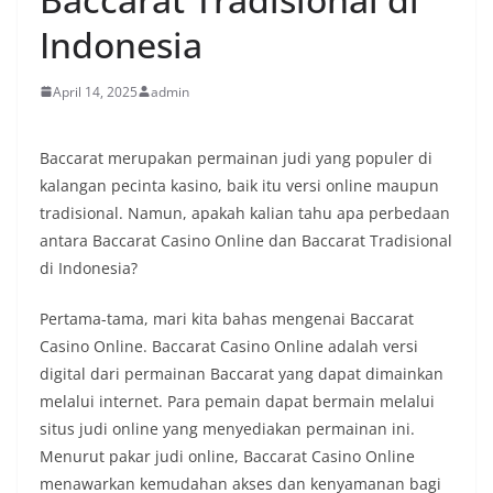
Indonesia
April 14, 2025
admin
Baccarat merupakan permainan judi yang populer di
kalangan pecinta kasino, baik itu versi online maupun
tradisional. Namun, apakah kalian tahu apa perbedaan
antara Baccarat Casino Online dan Baccarat Tradisional
di Indonesia?
Pertama-tama, mari kita bahas mengenai Baccarat
Casino Online. Baccarat Casino Online adalah versi
digital dari permainan Baccarat yang dapat dimainkan
melalui internet. Para pemain dapat bermain melalui
situs judi online yang menyediakan permainan ini.
Menurut pakar judi online, Baccarat Casino Online
menawarkan kemudahan akses dan kenyamanan bagi