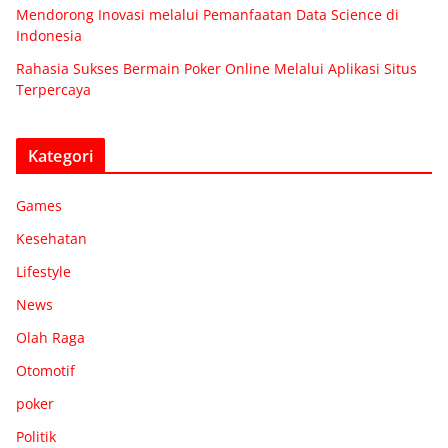
Mendorong Inovasi melalui Pemanfaatan Data Science di
Indonesia
Rahasia Sukses Bermain Poker Online Melalui Aplikasi Situs
Terpercaya
Kategori
Games
Kesehatan
Lifestyle
News
Olah Raga
Otomotif
poker
Politik