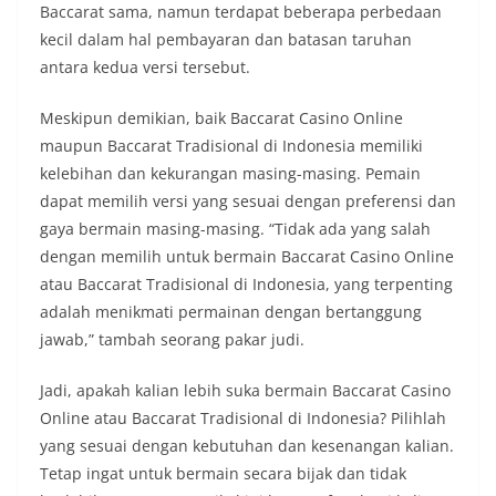
Baccarat sama, namun terdapat beberapa perbedaan
kecil dalam hal pembayaran dan batasan taruhan
antara kedua versi tersebut.
Meskipun demikian, baik Baccarat Casino Online
maupun Baccarat Tradisional di Indonesia memiliki
kelebihan dan kekurangan masing-masing. Pemain
dapat memilih versi yang sesuai dengan preferensi dan
gaya bermain masing-masing. “Tidak ada yang salah
dengan memilih untuk bermain Baccarat Casino Online
atau Baccarat Tradisional di Indonesia, yang terpenting
adalah menikmati permainan dengan bertanggung
jawab,” tambah seorang pakar judi.
Jadi, apakah kalian lebih suka bermain Baccarat Casino
Online atau Baccarat Tradisional di Indonesia? Pilihlah
yang sesuai dengan kebutuhan dan kesenangan kalian.
Tetap ingat untuk bermain secara bijak dan tidak