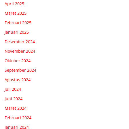
April 2025
Maret 2025
Februari 2025
Januari 2025
Desember 2024
November 2024
Oktober 2024
September 2024
Agustus 2024
Juli 2024
Juni 2024
Maret 2024
Februari 2024
Januari 2024