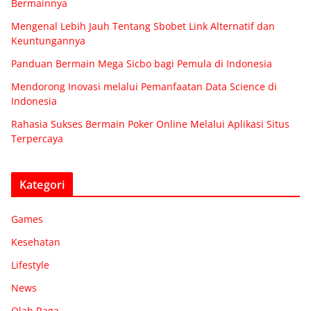
Bermainnya
Mengenal Lebih Jauh Tentang Sbobet Link Alternatif dan
Keuntungannya
Panduan Bermain Mega Sicbo bagi Pemula di Indonesia
Mendorong Inovasi melalui Pemanfaatan Data Science di
Indonesia
Rahasia Sukses Bermain Poker Online Melalui Aplikasi Situs
Terpercaya
Kategori
Games
Kesehatan
Lifestyle
News
Olah Raga