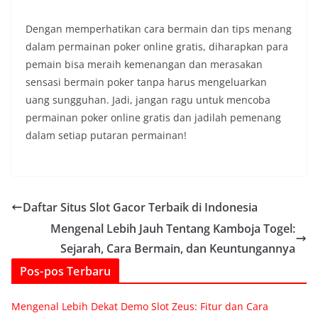
Dengan memperhatikan cara bermain dan tips menang
dalam permainan poker online gratis, diharapkan para
pemain bisa meraih kemenangan dan merasakan
sensasi bermain poker tanpa harus mengeluarkan
uang sungguhan. Jadi, jangan ragu untuk mencoba
permainan poker online gratis dan jadilah pemenang
dalam setiap putaran permainan!
Daftar Situs Slot Gacor Terbaik di Indonesia
Mengenal Lebih Jauh Tentang Kamboja Togel:
Sejarah, Cara Bermain, dan Keuntungannya
Pos-pos Terbaru
Mengenal Lebih Dekat Demo Slot Zeus: Fitur dan Cara