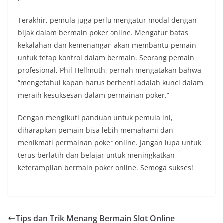
Terakhir, pemula juga perlu mengatur modal dengan
bijak dalam bermain poker online. Mengatur batas
kekalahan dan kemenangan akan membantu pemain
untuk tetap kontrol dalam bermain. Seorang pemain
profesional, Phil Hellmuth, pernah mengatakan bahwa
“mengetahui kapan harus berhenti adalah kunci dalam
meraih kesuksesan dalam permainan poker.”
Dengan mengikuti panduan untuk pemula ini,
diharapkan pemain bisa lebih memahami dan
menikmati permainan poker online. Jangan lupa untuk
terus berlatih dan belajar untuk meningkatkan
keterampilan bermain poker online. Semoga sukses!
Tips dan Trik Menang Bermain Slot Online