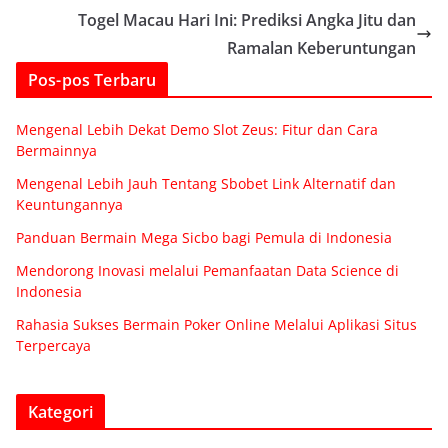
Togel Macau Hari Ini: Prediksi Angka Jitu dan
Ramalan Keberuntungan
Pos-pos Terbaru
Mengenal Lebih Dekat Demo Slot Zeus: Fitur dan Cara
Bermainnya
Mengenal Lebih Jauh Tentang Sbobet Link Alternatif dan
Keuntungannya
Panduan Bermain Mega Sicbo bagi Pemula di Indonesia
Mendorong Inovasi melalui Pemanfaatan Data Science di
Indonesia
Rahasia Sukses Bermain Poker Online Melalui Aplikasi Situs
Terpercaya
Kategori