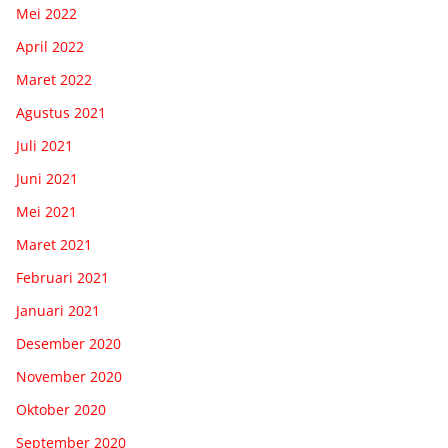
Mei 2022
April 2022
Maret 2022
Agustus 2021
Juli 2021
Juni 2021
Mei 2021
Maret 2021
Februari 2021
Januari 2021
Desember 2020
November 2020
Oktober 2020
September 2020