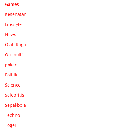
Games
Kesehatan
Lifestyle
News
Olah Raga
Otomotif
poker
Politik
Science
Selebritis
Sepakbola
Techno
Togel