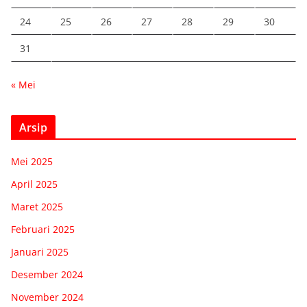
24
25
26
27
28
29
30
31
« Mei
Arsip
Mei 2025
April 2025
Maret 2025
Februari 2025
Januari 2025
Desember 2024
November 2024