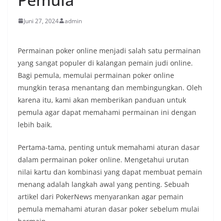
Juni 27, 2024
admin
Permainan poker online menjadi salah satu permainan
yang sangat populer di kalangan pemain judi online.
Bagi pemula, memulai permainan poker online
mungkin terasa menantang dan membingungkan. Oleh
karena itu, kami akan memberikan panduan untuk
pemula agar dapat memahami permainan ini dengan
lebih baik.
Pertama-tama, penting untuk memahami aturan dasar
dalam permainan poker online. Mengetahui urutan
nilai kartu dan kombinasi yang dapat membuat pemain
menang adalah langkah awal yang penting. Sebuah
artikel dari PokerNews menyarankan agar pemain
pemula memahami aturan dasar poker sebelum mulai