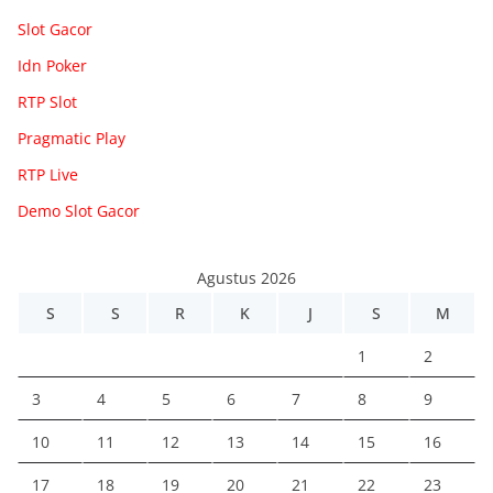
Slot Gacor
Idn Poker
RTP Slot
Pragmatic Play
RTP Live
Demo Slot Gacor
Agustus 2026
S
S
R
K
J
S
M
1
2
3
4
5
6
7
8
9
10
11
12
13
14
15
16
17
18
19
20
21
22
23