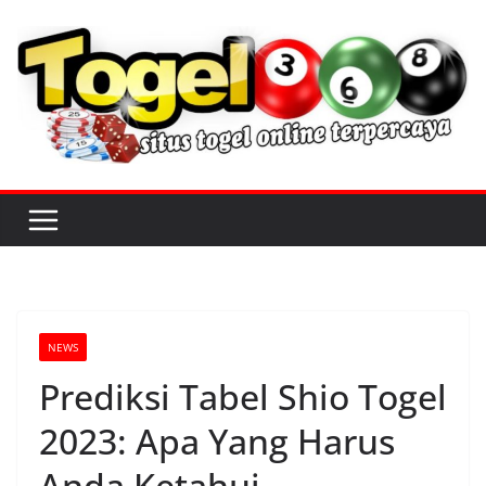
S
k
i
p
t
o
c
o
n
t
e
n
NEWS
t
Prediksi Tabel Shio Togel
2023: Apa Yang Harus
Anda Ketahui