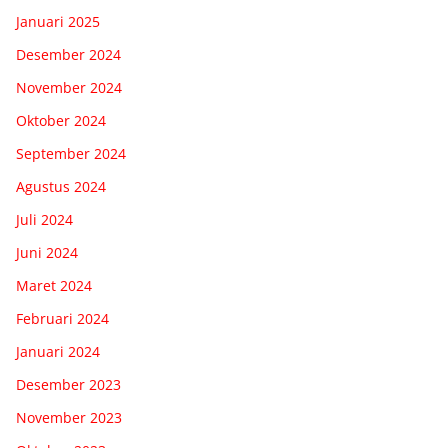
Januari 2025
Desember 2024
November 2024
Oktober 2024
September 2024
Agustus 2024
Juli 2024
Juni 2024
Maret 2024
Februari 2024
Januari 2024
Desember 2023
November 2023