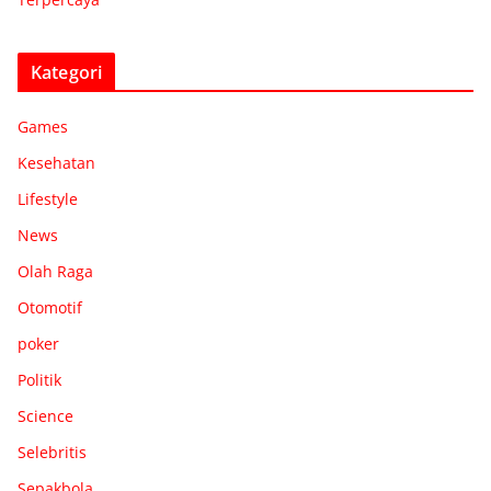
Kategori
Games
Kesehatan
Lifestyle
News
Olah Raga
Otomotif
poker
Politik
Science
Selebritis
Sepakbola