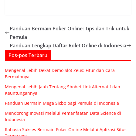
Panduan Bermain Poker Online: Tips dan Trik untuk
Pemula
Panduan Lengkap Daftar Rolet Online di Indonesia
Pos-pos Terbaru
Mengenal Lebih Dekat Demo Slot Zeus: Fitur dan Cara
Bermainnya
Mengenal Lebih Jauh Tentang Sbobet Link Alternatif dan
Keuntungannya
Panduan Bermain Mega Sicbo bagi Pemula di Indonesia
Mendorong Inovasi melalui Pemanfaatan Data Science di
Indonesia
Rahasia Sukses Bermain Poker Online Melalui Aplikasi Situs
Terpercaya