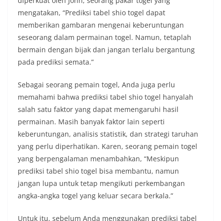
diperkuat oleh John, seorang pakar togel yang
mengatakan, “Prediksi tabel shio togel dapat
memberikan gambaran mengenai keberuntungan
seseorang dalam permainan togel. Namun, tetaplah
bermain dengan bijak dan jangan terlalu bergantung
pada prediksi semata.”
Sebagai seorang pemain togel, Anda juga perlu
memahami bahwa prediksi tabel shio togel hanyalah
salah satu faktor yang dapat memengaruhi hasil
permainan. Masih banyak faktor lain seperti
keberuntungan, analisis statistik, dan strategi taruhan
yang perlu diperhatikan. Karen, seorang pemain togel
yang berpengalaman menambahkan, “Meskipun
prediksi tabel shio togel bisa membantu, namun
jangan lupa untuk tetap mengikuti perkembangan
angka-angka togel yang keluar secara berkala.”
Untuk itu, sebelum Anda menggunakan prediksi tabel