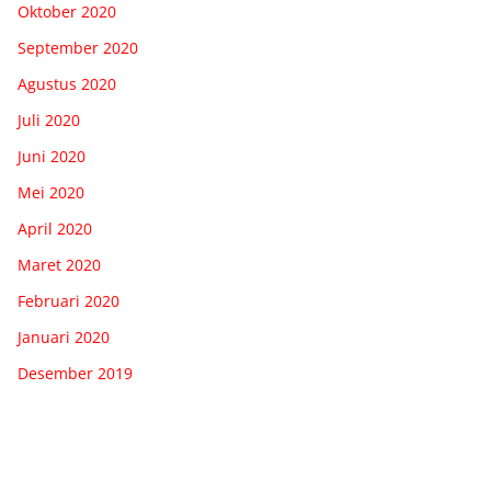
Oktober 2020
September 2020
Agustus 2020
Juli 2020
Juni 2020
Mei 2020
April 2020
Maret 2020
Februari 2020
Januari 2020
Desember 2019