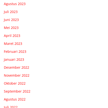
Agustus 2023
Juli 2023
Juni 2023
Mei 2023
April 2023
Maret 2023
Februari 2023
Januari 2023
Desember 2022
November 2022
Oktober 2022
September 2022
Agustus 2022
Juli 2022