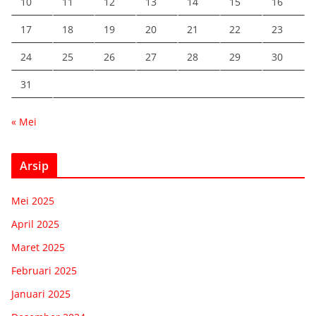
10
11
12
13
14
15
16
17
18
19
20
21
22
23
24
25
26
27
28
29
30
31
« Mei
Arsip
Mei 2025
April 2025
Maret 2025
Februari 2025
Januari 2025