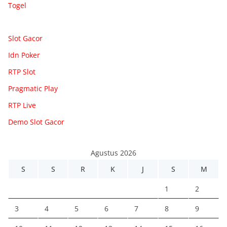
Togel
Slot Gacor
Idn Poker
RTP Slot
Pragmatic Play
RTP Live
Demo Slot Gacor
Agustus 2026
S
S
R
K
J
S
M
1
2
3
4
5
6
7
8
9