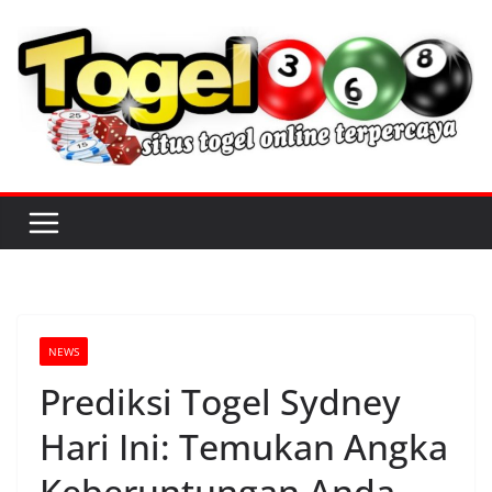
S
k
i
p
t
o
c
o
n
t
e
n
NEWS
t
Prediksi Togel Sydney
Hari Ini: Temukan Angka
Keberuntungan Anda