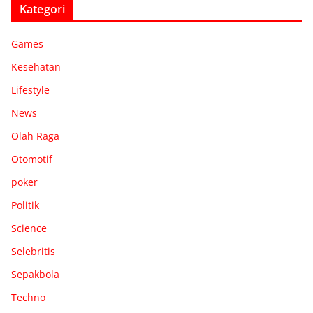
Kategori
Games
Kesehatan
Lifestyle
News
Olah Raga
Otomotif
poker
Politik
Science
Selebritis
Sepakbola
Techno