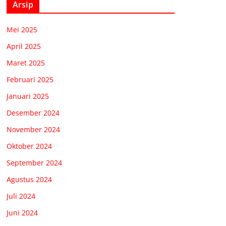
Arsip
Mei 2025
April 2025
Maret 2025
Februari 2025
Januari 2025
Desember 2024
November 2024
Oktober 2024
September 2024
Agustus 2024
Juli 2024
Juni 2024