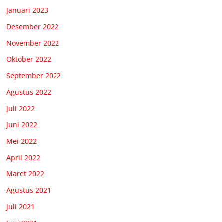
Januari 2023
Desember 2022
November 2022
Oktober 2022
September 2022
Agustus 2022
Juli 2022
Juni 2022
Mei 2022
April 2022
Maret 2022
Agustus 2021
Juli 2021