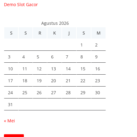
Demo Slot Gacor
Agustus 2026
S
S
R
K
J
S
M
1
2
3
4
5
6
7
8
9
10
11
12
13
14
15
16
17
18
19
20
21
22
23
24
25
26
27
28
29
30
31
« Mei