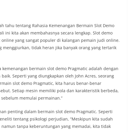
sudah tahu tentang Rahasia Kemenangan Bermain Slot Demo
kali ini kita akan membahasnya secara lengkap. Slot demo
online yang sangat populer di kalangan pemain judi online.
 menggiurkan, tidak heran jika banyak orang yang tertarik
asia kemenangan bermain slot demo Pragmatic adalah dengan
aik. Seperti yang diungkapkan oleh John Acres, seorang
rmain slot demo Pragmatic, kita harus benar-benar
but. Setiap mesin memiliki pola dan karakteristik berbeda,
ni sebelum memulai permainan.”
an penting dalam bermain slot demo Pragmatic. Seperti
neliti tentang psikologi perjudian, “Meskipun kita sudah
, namun tanpa keberuntungan yang memadai, kita tidak