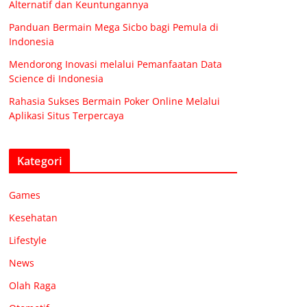
Alternatif dan Keuntungannya
Panduan Bermain Mega Sicbo bagi Pemula di
Indonesia
Mendorong Inovasi melalui Pemanfaatan Data
Science di Indonesia
Rahasia Sukses Bermain Poker Online Melalui
Aplikasi Situs Terpercaya
Kategori
Games
Kesehatan
Lifestyle
News
Olah Raga