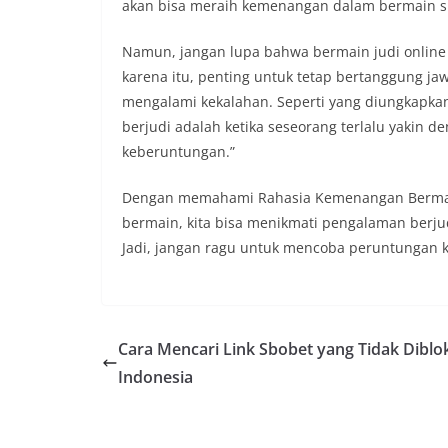
akan bisa meraih kemenangan dalam bermain sl
Namun, jangan lupa bahwa bermain judi online j
karena itu, penting untuk tetap bertanggung ja
mengalami kekalahan. Seperti yang diungkapkan
berjudi adalah ketika seseorang terlalu yakin
keberuntungan.”
Dengan memahami Rahasia Kemenangan Bermain
bermain, kita bisa menikmati pengalaman berj
Jadi, jangan ragu untuk mencoba peruntungan k
Cara Mencari Link Sbobet yang Tidak Diblok
Indonesia