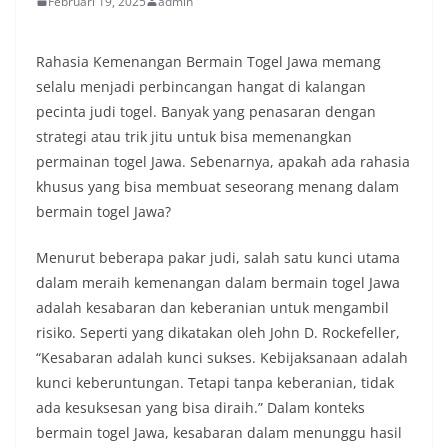
Februari 19, 2025
admin
Rahasia Kemenangan Bermain Togel Jawa memang
selalu menjadi perbincangan hangat di kalangan
pecinta judi togel. Banyak yang penasaran dengan
strategi atau trik jitu untuk bisa memenangkan
permainan togel Jawa. Sebenarnya, apakah ada rahasia
khusus yang bisa membuat seseorang menang dalam
bermain togel Jawa?
Menurut beberapa pakar judi, salah satu kunci utama
dalam meraih kemenangan dalam bermain togel Jawa
adalah kesabaran dan keberanian untuk mengambil
risiko. Seperti yang dikatakan oleh John D. Rockefeller,
“Kesabaran adalah kunci sukses. Kebijaksanaan adalah
kunci keberuntungan. Tetapi tanpa keberanian, tidak
ada kesuksesan yang bisa diraih.” Dalam konteks
bermain togel Jawa, kesabaran dalam menunggu hasil