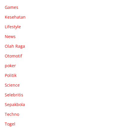
Games
Kesehatan
Lifestyle
News
Olah Raga
Otomotif
poker
Politik
Science
Selebritis
Sepakbola
Techno
Togel