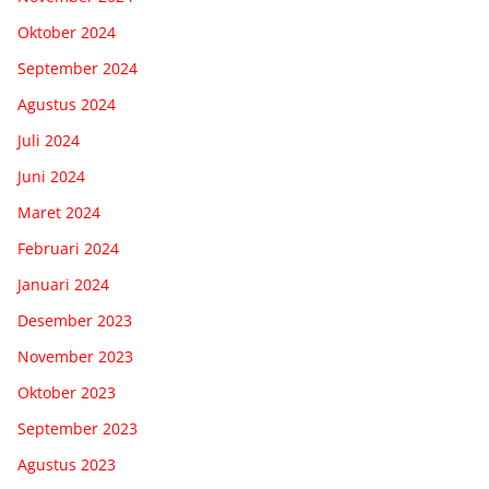
Oktober 2024
September 2024
Agustus 2024
Juli 2024
Juni 2024
Maret 2024
Februari 2024
Januari 2024
Desember 2023
November 2023
Oktober 2023
September 2023
Agustus 2023