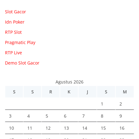
Slot Gacor
Idn Poker
RTP Slot
Pragmatic Play
RTP Live
Demo Slot Gacor
Agustus 2026
S
S
R
K
J
S
M
1
2
3
4
5
6
7
8
9
10
11
12
13
14
15
16