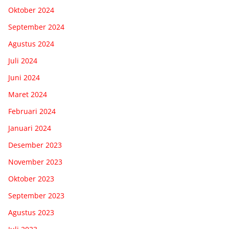
Oktober 2024
September 2024
Agustus 2024
Juli 2024
Juni 2024
Maret 2024
Februari 2024
Januari 2024
Desember 2023
November 2023
Oktober 2023
September 2023
Agustus 2023