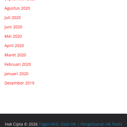
Agustus 2020
Juli 2020
Juni 2020
Mei 2020
April 2020
Maret 2020
Februari 2020
Januari 2020
Desember 2019
Hak Cipta © 2026
Togel HKG: Data HK | Pengeluaran HK Pools