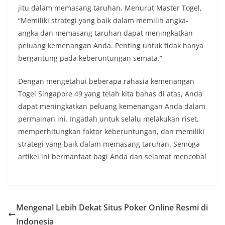
jitu dalam memasang taruhan. Menurut Master Togel,
“Memiliki strategi yang baik dalam memilih angka-
angka dan memasang taruhan dapat meningkatkan
peluang kemenangan Anda. Penting untuk tidak hanya
bergantung pada keberuntungan semata.”
Dengan mengetahui beberapa rahasia kemenangan
Togel Singapore 49 yang telah kita bahas di atas, Anda
dapat meningkatkan peluang kemenangan Anda dalam
permainan ini. Ingatlah untuk selalu melakukan riset,
memperhitungkan faktor keberuntungan, dan memiliki
strategi yang baik dalam memasang taruhan. Semoga
artikel ini bermanfaat bagi Anda dan selamat mencoba!
Mengenal Lebih Dekat Situs Poker Online Resmi di
Indonesia