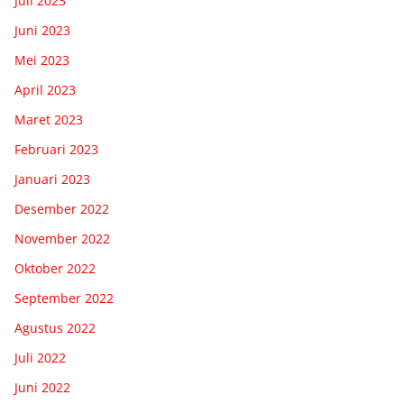
Juli 2023
Juni 2023
Mei 2023
April 2023
Maret 2023
Februari 2023
Januari 2023
Desember 2022
November 2022
Oktober 2022
September 2022
Agustus 2022
Juli 2022
Juni 2022