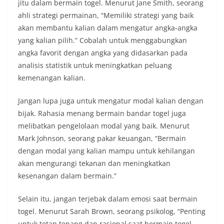
jitu dalam bermain togel. Menurut Jane Smith, seorang
ahli strategi permainan, “Memiliki strategi yang baik
akan membantu kalian dalam mengatur angka-angka
yang kalian pilih.” Cobalah untuk menggabungkan
angka favorit dengan angka yang didasarkan pada
analisis statistik untuk meningkatkan peluang
kemenangan kalian.
Jangan lupa juga untuk mengatur modal kalian dengan
bijak. Rahasia menang bermain bandar togel juga
melibatkan pengelolaan modal yang baik. Menurut
Mark Johnson, seorang pakar keuangan, “Bermain
dengan modal yang kalian mampu untuk kehilangan
akan mengurangi tekanan dan meningkatkan
kesenangan dalam bermain.”
Selain itu, jangan terjebak dalam emosi saat bermain
togel. Menurut Sarah Brown, seorang psikolog, “Penting
untuk tetap tenang dan rasional saat bermain togel.