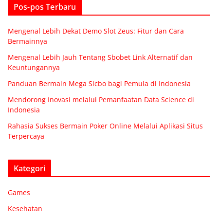
Pos-pos Terbaru
Mengenal Lebih Dekat Demo Slot Zeus: Fitur dan Cara
Bermainnya
Mengenal Lebih Jauh Tentang Sbobet Link Alternatif dan
Keuntungannya
Panduan Bermain Mega Sicbo bagi Pemula di Indonesia
Mendorong Inovasi melalui Pemanfaatan Data Science di
Indonesia
Rahasia Sukses Bermain Poker Online Melalui Aplikasi Situs
Terpercaya
Kategori
Games
Kesehatan