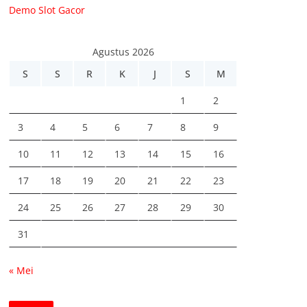
Demo Slot Gacor
Agustus 2026
S
S
R
K
J
S
M
1
2
3
4
5
6
7
8
9
10
11
12
13
14
15
16
17
18
19
20
21
22
23
24
25
26
27
28
29
30
31
« Mei