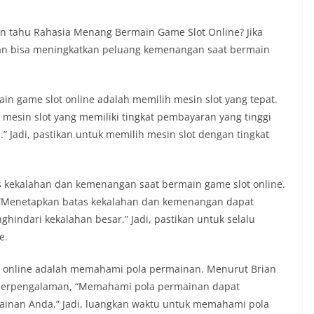
ian tahu Rahasia Menang Bermain Game Slot Online? Jika
ian bisa meningkatkan peluang kemenangan saat bermain
n game slot online adalah memilih mesin slot yang tepat.
 mesin slot yang memiliki tingkat pembayaran yang tinggi
Jadi, pastikan untuk memilih mesin slot dengan tingkat
as kekalahan dan kemenangan saat bermain game slot online.
, “Menetapkan batas kekalahan dan kemenangan dapat
ndari kekalahan besar.” Jadi, pastikan untuk selalu
e.
t online adalah memahami pola permainan. Menurut Brian
 berpengalaman, “Memahami pola permainan dapat
inan Anda.” Jadi, luangkan waktu untuk memahami pola