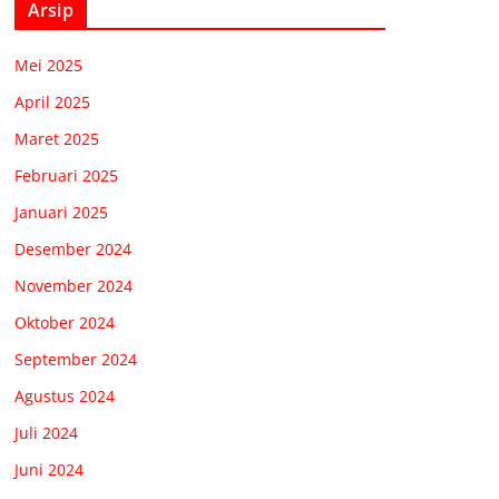
Arsip
Mei 2025
April 2025
Maret 2025
Februari 2025
Januari 2025
Desember 2024
November 2024
Oktober 2024
September 2024
Agustus 2024
Juli 2024
Juni 2024