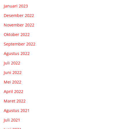
Januari 2023
Desember 2022
November 2022
Oktober 2022
September 2022
Agustus 2022
Juli 2022
Juni 2022
Mei 2022
April 2022
Maret 2022
Agustus 2021
Juli 2021