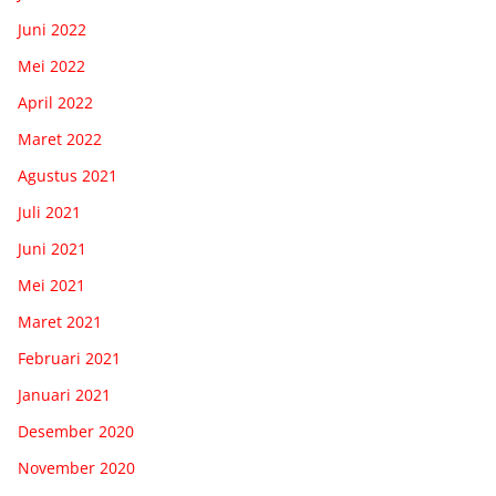
Juni 2022
Mei 2022
April 2022
Maret 2022
Agustus 2021
Juli 2021
Juni 2021
Mei 2021
Maret 2021
Februari 2021
Januari 2021
Desember 2020
November 2020