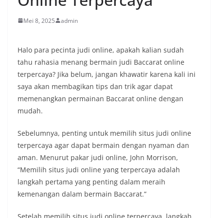
Mei 8, 2025
admin
Halo para pecinta judi online, apakah kalian sudah
tahu rahasia menang bermain judi Baccarat online
terpercaya? Jika belum, jangan khawatir karena kali ini
saya akan membagikan tips dan trik agar dapat
memenangkan permainan Baccarat online dengan
mudah.
Sebelumnya, penting untuk memilih situs judi online
terpercaya agar dapat bermain dengan nyaman dan
aman. Menurut pakar judi online, John Morrison,
“Memilih situs judi online yang terpercaya adalah
langkah pertama yang penting dalam meraih
kemenangan dalam bermain Baccarat.”
Setelah memilih situs judi online terpercaya, langkah