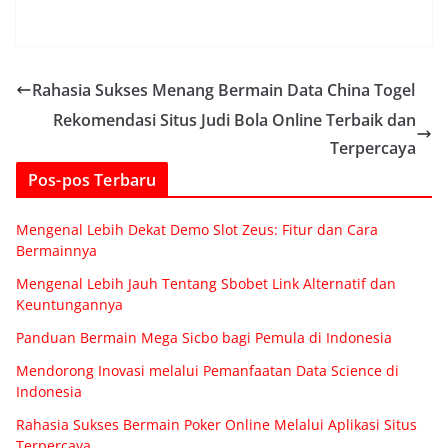
Rahasia Sukses Menang Bermain Data China Togel
Rekomendasi Situs Judi Bola Online Terbaik dan
Terpercaya
Pos-pos Terbaru
Mengenal Lebih Dekat Demo Slot Zeus: Fitur dan Cara
Bermainnya
Mengenal Lebih Jauh Tentang Sbobet Link Alternatif dan
Keuntungannya
Panduan Bermain Mega Sicbo bagi Pemula di Indonesia
Mendorong Inovasi melalui Pemanfaatan Data Science di
Indonesia
Rahasia Sukses Bermain Poker Online Melalui Aplikasi Situs
Terpercaya