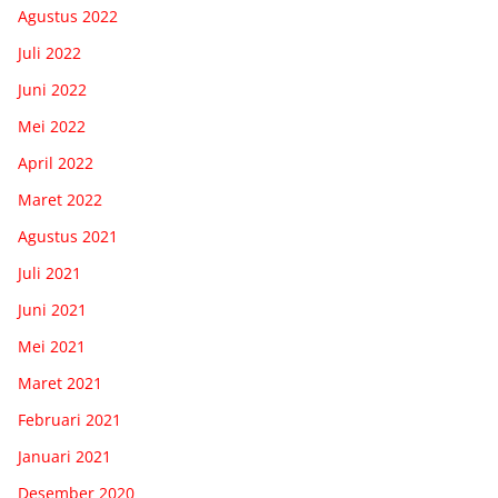
Agustus 2022
Juli 2022
Juni 2022
Mei 2022
April 2022
Maret 2022
Agustus 2021
Juli 2021
Juni 2021
Mei 2021
Maret 2021
Februari 2021
Januari 2021
Desember 2020