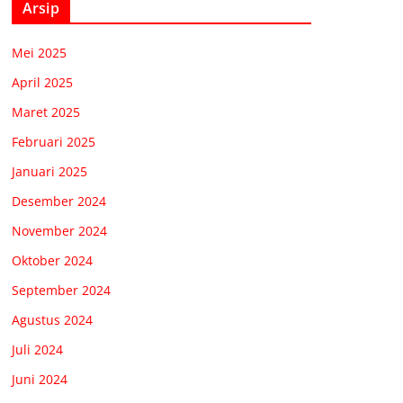
Arsip
Mei 2025
April 2025
Maret 2025
Februari 2025
Januari 2025
Desember 2024
November 2024
Oktober 2024
September 2024
Agustus 2024
Juli 2024
Juni 2024