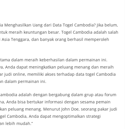
 Menghasilkan Uang dari Data Togel Cambodia? Jika belum,
uk meraih keuntungan besar. Togel Cambodia adalah salah
di Asia Tenggara, dan banyak orang berhasil memperoleh
utama dalam meraih keberhasilan dalam permainan ini.
aya, Anda dapat meningkatkan peluang menang dan meraih
 judi online, memiliki akses terhadap data togel Cambodia
an dalam permainan ini.
 Cambodia adalah dengan bergabung dalam grup atau forum
na, Anda bisa bertukar informasi dengan sesama pemain
tkan peluang menang. Menurut John Doe, seorang pakar judi
togel Cambodia, Anda dapat mengoptimalkan strategi
n lebih mudah.”