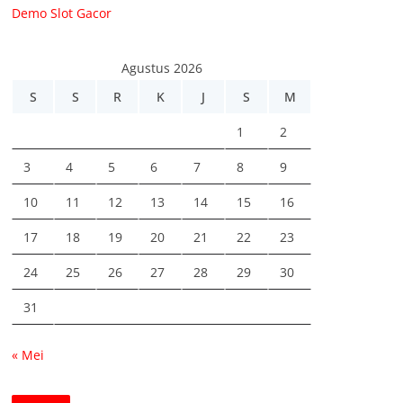
Demo Slot Gacor
Agustus 2026
S
S
R
K
J
S
M
1
2
3
4
5
6
7
8
9
10
11
12
13
14
15
16
17
18
19
20
21
22
23
24
25
26
27
28
29
30
31
« Mei