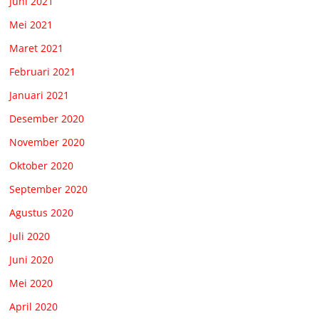
Juni 2021
Mei 2021
Maret 2021
Februari 2021
Januari 2021
Desember 2020
November 2020
Oktober 2020
September 2020
Agustus 2020
Juli 2020
Juni 2020
Mei 2020
April 2020