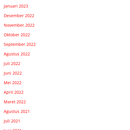
Januari 2023
Desember 2022
November 2022
Oktober 2022
September 2022
Agustus 2022
Juli 2022
Juni 2022
Mei 2022
April 2022
Maret 2022
Agustus 2021
Juli 2021