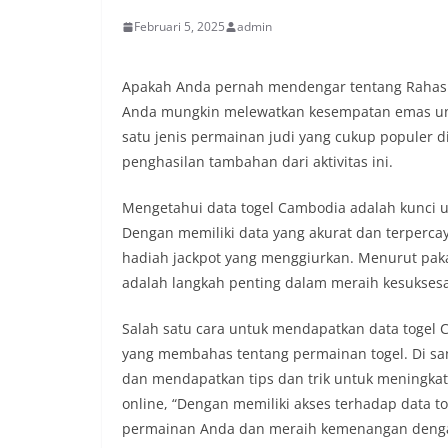
Februari 5, 2025
admin
Apakah Anda pernah mendengar tentang Rahasia
Anda mungkin melewatkan kesempatan emas unt
satu jenis permainan judi yang cukup populer 
penghasilan tambahan dari aktivitas ini.
Mengetahui data togel Cambodia adalah kunci 
Dengan memiliki data yang akurat dan terperc
hadiah jackpot yang menggiurkan. Menurut pakar
adalah langkah penting dalam meraih kesukses
Salah satu cara untuk mendapatkan data togel
yang membahas tentang permainan togel. Di sa
dan mendapatkan tips dan trik untuk meningka
online, “Dengan memiliki akses terhadap data 
permainan Anda dan meraih kemenangan denga