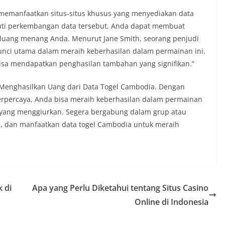
 memanfaatkan situs-situs khusus yang menyediakan data
uti perkembangan data tersebut, Anda dapat membuat
eluang menang Anda. Menurut Jane Smith, seorang penjudi
unci utama dalam meraih keberhasilan dalam permainan ini.
sa mendapatkan penghasilan tambahan yang signifikan.”
 Menghasilkan Uang dari Data Togel Cambodia. Dengan
terpercaya, Anda bisa meraih keberhasilan dalam permainan
yang menggiurkan. Segera bergabung dalam grup atau
, dan manfaatkan data togel Cambodia untuk meraih
 di
Apa yang Perlu Diketahui tentang Situs Casino
Online di Indonesia