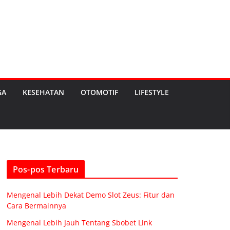
GA
KESEHATAN
OTOMOTIF
LIFESTYLE
Pos-pos Terbaru
Mengenal Lebih Dekat Demo Slot Zeus: Fitur dan
Cara Bermainnya
Mengenal Lebih Jauh Tentang Sbobet Link