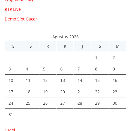
RTP Live
Demo Slot Gacor
Agustus 2026
S
S
R
K
J
S
M
1
2
3
4
5
6
7
8
9
10
11
12
13
14
15
16
17
18
19
20
21
22
23
24
25
26
27
28
29
30
31
« Mei