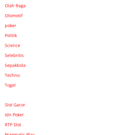
Olah Raga
Otomotif
poker
Politik
Science
Selebritis
Sepakbola
Techno
Togel
Slot Gacor
Idn Poker
RTP Slot
Pragmatic Play