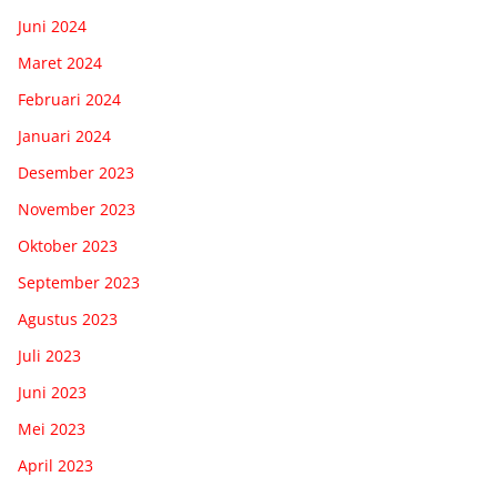
Juni 2024
Maret 2024
Februari 2024
Januari 2024
Desember 2023
November 2023
Oktober 2023
September 2023
Agustus 2023
Juli 2023
Juni 2023
Mei 2023
April 2023