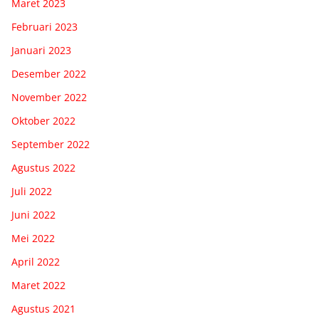
Maret 2023
Februari 2023
Januari 2023
Desember 2022
November 2022
Oktober 2022
September 2022
Agustus 2022
Juli 2022
Juni 2022
Mei 2022
April 2022
Maret 2022
Agustus 2021