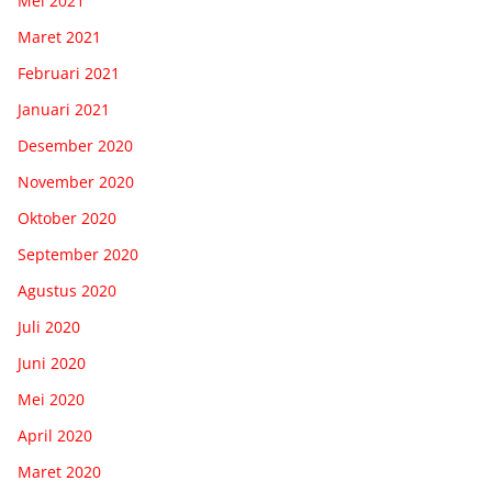
Mei 2021
Maret 2021
Februari 2021
Januari 2021
Desember 2020
November 2020
Oktober 2020
September 2020
Agustus 2020
Juli 2020
Juni 2020
Mei 2020
April 2020
Maret 2020