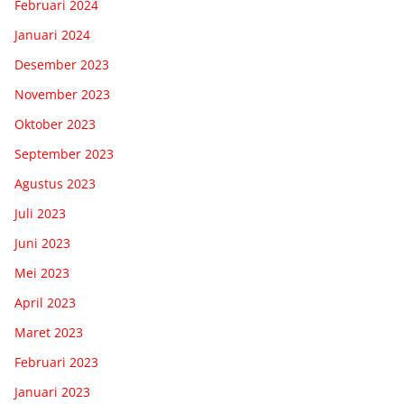
Februari 2024
Januari 2024
Desember 2023
November 2023
Oktober 2023
September 2023
Agustus 2023
Juli 2023
Juni 2023
Mei 2023
April 2023
Maret 2023
Februari 2023
Januari 2023