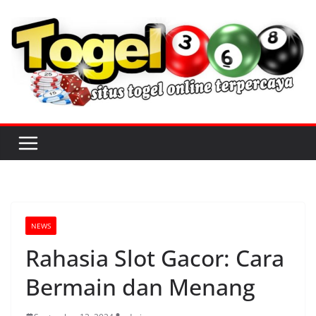
S
k
i
p
t
o
c
o
n
t
e
n
NEWS
t
Rahasia Slot Gacor: Cara
Bermain dan Menang