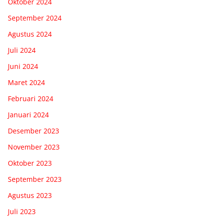
Oktober 2024
September 2024
Agustus 2024
Juli 2024
Juni 2024
Maret 2024
Februari 2024
Januari 2024
Desember 2023
November 2023
Oktober 2023
September 2023
Agustus 2023
Juli 2023