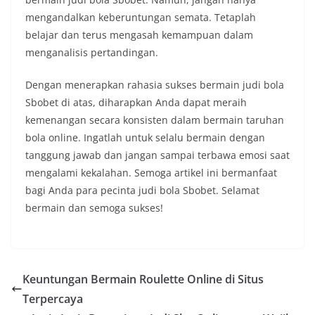
mengandalkan keberuntungan semata. Tetaplah
belajar dan terus mengasah kemampuan dalam
menganalisis pertandingan.
Dengan menerapkan rahasia sukses bermain judi bola
Sbobet di atas, diharapkan Anda dapat meraih
kemenangan secara konsisten dalam bermain taruhan
bola online. Ingatlah untuk selalu bermain dengan
tanggung jawab dan jangan sampai terbawa emosi saat
mengalami kekalahan. Semoga artikel ini bermanfaat
bagi Anda para pecinta judi bola Sbobet. Selamat
bermain dan semoga sukses!
Keuntungan Bermain Roulette Online di Situs
Terpercaya