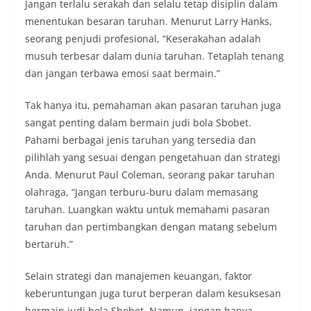
Jangan terlalu serakah dan selalu tetap disiplin dalam
menentukan besaran taruhan. Menurut Larry Hanks,
seorang penjudi profesional, “Keserakahan adalah
musuh terbesar dalam dunia taruhan. Tetaplah tenang
dan jangan terbawa emosi saat bermain.”
Tak hanya itu, pemahaman akan pasaran taruhan juga
sangat penting dalam bermain judi bola Sbobet.
Pahami berbagai jenis taruhan yang tersedia dan
pilihlah yang sesuai dengan pengetahuan dan strategi
Anda. Menurut Paul Coleman, seorang pakar taruhan
olahraga, “Jangan terburu-buru dalam memasang
taruhan. Luangkan waktu untuk memahami pasaran
taruhan dan pertimbangkan dengan matang sebelum
bertaruh.”
Selain strategi dan manajemen keuangan, faktor
keberuntungan juga turut berperan dalam kesuksesan
bermain judi bola Sbobet. Namun, jangan hanya