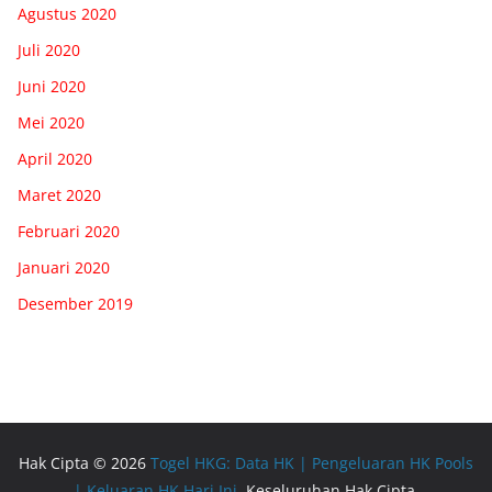
Agustus 2020
Juli 2020
Juni 2020
Mei 2020
April 2020
Maret 2020
Februari 2020
Januari 2020
Desember 2019
Hak Cipta © 2026
Togel HKG: Data HK | Pengeluaran HK Pools
| Keluaran HK Hari Ini
. Keseluruhan Hak Cipta.