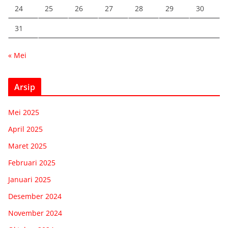
24
25
26
27
28
29
30
31
« Mei
Arsip
Mei 2025
April 2025
Maret 2025
Februari 2025
Januari 2025
Desember 2024
November 2024