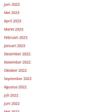
Juni 2023
Mei 2023
April 2023
Maret 2023
Februari 2023
Januari 2023
Desember 2022
November 2022
Oktober 2022
September 2022
Agustus 2022
Juli 2022
Juni 2022
Mei 2022