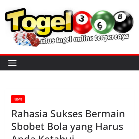
S
k
i
p
t
o
c
o
n
t
e
n
NEWS
t
Rahasia Sukses Bermain
Sbobet Bola yang Harus
Anda Ketahui