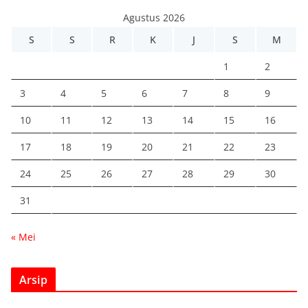
Agustus 2026
S
S
R
K
J
S
M
1
2
3
4
5
6
7
8
9
10
11
12
13
14
15
16
17
18
19
20
21
22
23
24
25
26
27
28
29
30
31
« Mei
Arsip