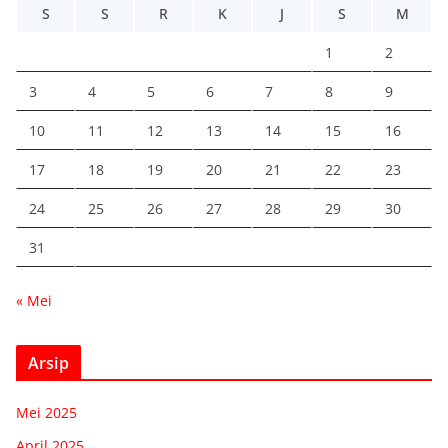
S
S
R
K
J
S
M
1
2
3
4
5
6
7
8
9
10
11
12
13
14
15
16
17
18
19
20
21
22
23
24
25
26
27
28
29
30
31
« Mei
Arsip
Mei 2025
April 2025