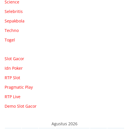
Science
Selebritis
Sepakbola
Techno
Togel
Slot Gacor
Idn Poker
RTP Slot
Pragmatic Play
RTP Live
Demo Slot Gacor
Agustus 2026