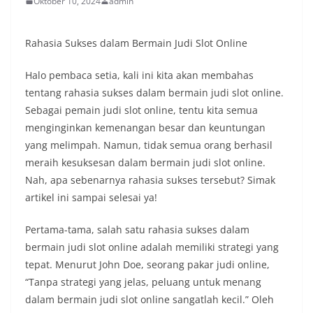
Oktober 10, 2024
admin
Rahasia Sukses dalam Bermain Judi Slot Online
Halo pembaca setia, kali ini kita akan membahas
tentang rahasia sukses dalam bermain judi slot online.
Sebagai pemain judi slot online, tentu kita semua
menginginkan kemenangan besar dan keuntungan
yang melimpah. Namun, tidak semua orang berhasil
meraih kesuksesan dalam bermain judi slot online.
Nah, apa sebenarnya rahasia sukses tersebut? Simak
artikel ini sampai selesai ya!
Pertama-tama, salah satu rahasia sukses dalam
bermain judi slot online adalah memiliki strategi yang
tepat. Menurut John Doe, seorang pakar judi online,
“Tanpa strategi yang jelas, peluang untuk menang
dalam bermain judi slot online sangatlah kecil.” Oleh