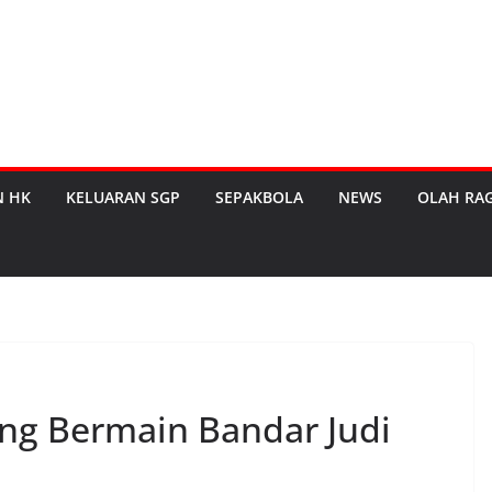
N HK
KELUARAN SGP
SEPAKBOLA
NEWS
OLAH RA
ng Bermain Bandar Judi