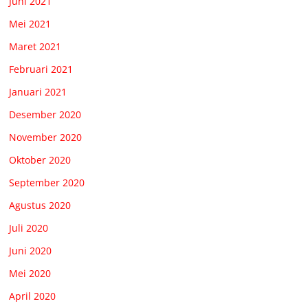
Juni 2021
Mei 2021
Maret 2021
Februari 2021
Januari 2021
Desember 2020
November 2020
Oktober 2020
September 2020
Agustus 2020
Juli 2020
Juni 2020
Mei 2020
April 2020