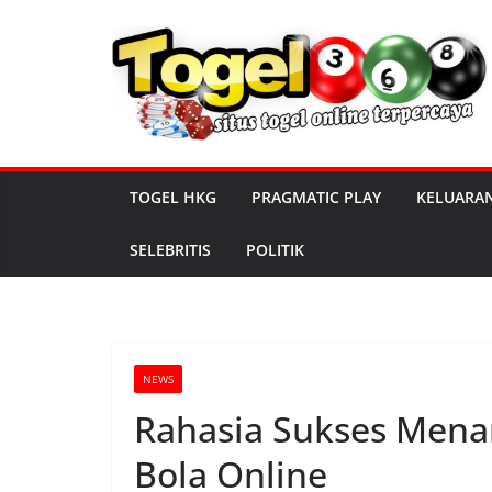
S
k
i
p
t
o
c
TOGEL HKG
PRAGMATIC PLAY
KELUARA
o
SELEBRITIS
POLITIK
n
t
e
n
t
NEWS
Rahasia Sukses Mena
Bola Online