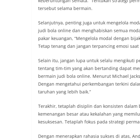
keberuntungan semata.” Tentukan strategi per
tersebut selama bermain.
Selanjutnya, penting juga untuk mengelola moda
judi bola online dan menghabiskan semua moda
pakar keuangan, “Mengelola modal dengan bijak
Tetap tenang dan jangan terpancing emosi saat
Selain itu, jangan lupa untuk selalu mengikuti
tentang tim-tim yang akan bertanding dapat m
bermain judi bola online. Menurut Michael Jacks
Dengan mengetahui perkembangan terkini dala
taruhan yang lebih baik.”
Terakhir, tetaplah disiplin dan konsisten dalam 
kemenangan besar atau kekalahan yang memiluka
kesuksesan. Tetaplah fokus pada strategi perma
Dengan menerapkan rahasia sukses di atas, And