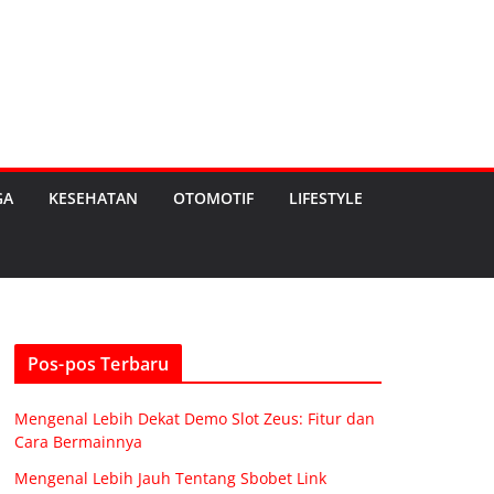
GA
KESEHATAN
OTOMOTIF
LIFESTYLE
Pos-pos Terbaru
Mengenal Lebih Dekat Demo Slot Zeus: Fitur dan
Cara Bermainnya
Mengenal Lebih Jauh Tentang Sbobet Link