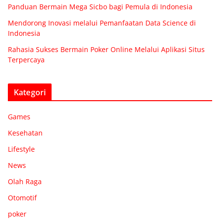
Panduan Bermain Mega Sicbo bagi Pemula di Indonesia
Mendorong Inovasi melalui Pemanfaatan Data Science di
Indonesia
Rahasia Sukses Bermain Poker Online Melalui Aplikasi Situs
Terpercaya
Kategori
Games
Kesehatan
Lifestyle
News
Olah Raga
Otomotif
poker