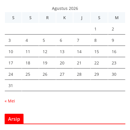
Agustus 2026
S
S
R
K
J
S
M
1
2
3
4
5
6
7
8
9
10
11
12
13
14
15
16
17
18
19
20
21
22
23
24
25
26
27
28
29
30
31
« Mei
Arsip