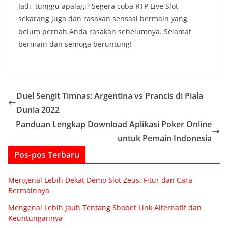
Jadi, tunggu apalagi? Segera coba RTP Live Slot
sekarang juga dan rasakan sensasi bermain yang
belum pernah Anda rasakan sebelumnya. Selamat
bermain dan semoga beruntung!
Duel Sengit Timnas: Argentina vs Prancis di Piala
Dunia 2022
Panduan Lengkap Download Aplikasi Poker Online
untuk Pemain Indonesia
Pos-pos Terbaru
Mengenal Lebih Dekat Demo Slot Zeus: Fitur dan Cara
Bermainnya
Mengenal Lebih Jauh Tentang Sbobet Link Alternatif dan
Keuntungannya