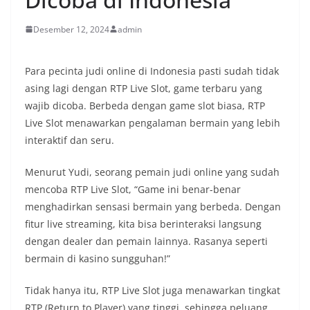
Desember 12, 2024
admin
Para pecinta judi online di Indonesia pasti sudah tidak
asing lagi dengan RTP Live Slot, game terbaru yang
wajib dicoba. Berbeda dengan game slot biasa, RTP
Live Slot menawarkan pengalaman bermain yang lebih
interaktif dan seru.
Menurut Yudi, seorang pemain judi online yang sudah
mencoba RTP Live Slot, “Game ini benar-benar
menghadirkan sensasi bermain yang berbeda. Dengan
fitur live streaming, kita bisa berinteraksi langsung
dengan dealer dan pemain lainnya. Rasanya seperti
bermain di kasino sungguhan!”
Tidak hanya itu, RTP Live Slot juga menawarkan tingkat
RTP (Return to Player) yang tinggi, sehingga peluang