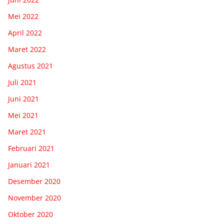
Mei 2022
April 2022
Maret 2022
Agustus 2021
Juli 2021
Juni 2021
Mei 2021
Maret 2021
Februari 2021
Januari 2021
Desember 2020
November 2020
Oktober 2020