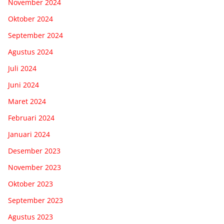
November 2024
Oktober 2024
September 2024
Agustus 2024
Juli 2024
Juni 2024
Maret 2024
Februari 2024
Januari 2024
Desember 2023
November 2023
Oktober 2023
September 2023
Agustus 2023