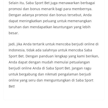
Selain itu, Saba Sport Bet juga menawarkan berbagai
promosi dan bonus menarik bagi para membernya.
Dengan adanya promosi dan bonus tersebut, Anda
dapat meningkatkan peluang untuk memenangkan
taruhan dan mendapatkan keuntungan yang lebih
besar.
Jadi, jika Anda tertarik untuk mencoba berjudi online di
Indonesia, tidak ada salahnya untuk mencoba Saba
Sport Bet. Dengan panduan lengkap yang kami berikan,
Anda dapat dengan mudah memulai petualangan
berjudi online Anda di Saba Sport Bet. Jangan ragu
untuk bergabung dan nikmati pengalaman berjudi
online yang seru dan menguntungkan di Saba Sport
Bet!