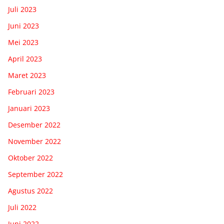
Juli 2023
Juni 2023
Mei 2023
April 2023
Maret 2023
Februari 2023
Januari 2023
Desember 2022
November 2022
Oktober 2022
September 2022
Agustus 2022
Juli 2022
Juni 2022