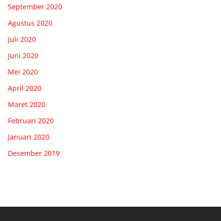
September 2020
Agustus 2020
Juli 2020
Juni 2020
Mei 2020
April 2020
Maret 2020
Februari 2020
Januari 2020
Desember 2019