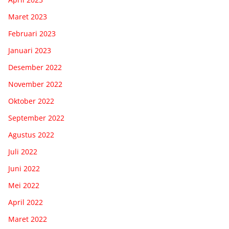
Maret 2023
Februari 2023
Januari 2023
Desember 2022
November 2022
Oktober 2022
September 2022
Agustus 2022
Juli 2022
Juni 2022
Mei 2022
April 2022
Maret 2022