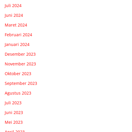
Juli 2024
Juni 2024
Maret 2024
Februari 2024
Januari 2024
Desember 2023
November 2023
Oktober 2023
September 2023
Agustus 2023
Juli 2023
Juni 2023
Mei 2023
April 2023