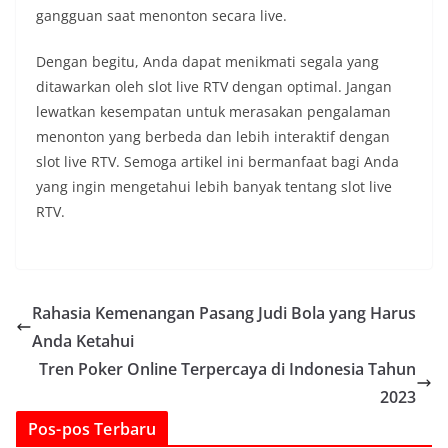
gangguan saat menonton secara live.
Dengan begitu, Anda dapat menikmati segala yang
ditawarkan oleh slot live RTV dengan optimal. Jangan
lewatkan kesempatan untuk merasakan pengalaman
menonton yang berbeda dan lebih interaktif dengan
slot live RTV. Semoga artikel ini bermanfaat bagi Anda
yang ingin mengetahui lebih banyak tentang slot live
RTV.
Rahasia Kemenangan Pasang Judi Bola yang Harus
Anda Ketahui
Tren Poker Online Terpercaya di Indonesia Tahun
2023
Pos-pos Terbaru