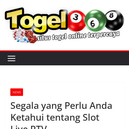
S
k
i
p
t
o
c
o
n
t
e
n
NEWS
t
Segala yang Perlu Anda
Ketahui tentang Slot
Live RTV