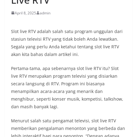
April 8, 2025
admin
Slot live RTV adalah salah satu program unggulan dari
stasiun televisi RTV yang tidak boleh Anda lewatkan.
Segala yang perlu Anda ketahui tentang slot live RTV
akan kita bahas dalam artikel ini.
Pertama-tama, apa sebenarnya slot live RTV itu? Slot
live RTV merupakan program televisi yang disiarkan
secara langsung di RTV. Program ini biasanya
menampilkan acara-acara yang menarik dan
menghibur, seperti konser musik, kompetisi, talkshow,
dan masih banyak lagi.
Menurut salah satu pengamat televisi, slot live RTV
memberikan pengalaman menonton yang berbeda dan
lebih interaktif bagi para penonton. “Dengan adanya