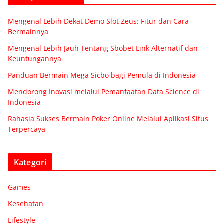
Mengenal Lebih Dekat Demo Slot Zeus: Fitur dan Cara
Bermainnya
Mengenal Lebih Jauh Tentang Sbobet Link Alternatif dan
Keuntungannya
Panduan Bermain Mega Sicbo bagi Pemula di Indonesia
Mendorong Inovasi melalui Pemanfaatan Data Science di
Indonesia
Rahasia Sukses Bermain Poker Online Melalui Aplikasi Situs
Terpercaya
Kategori
Games
Kesehatan
Lifestyle