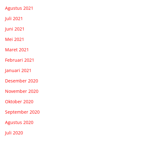
Agustus 2021
Juli 2021
Juni 2021
Mei 2021
Maret 2021
Februari 2021
Januari 2021
Desember 2020
November 2020
Oktober 2020
September 2020
Agustus 2020
Juli 2020