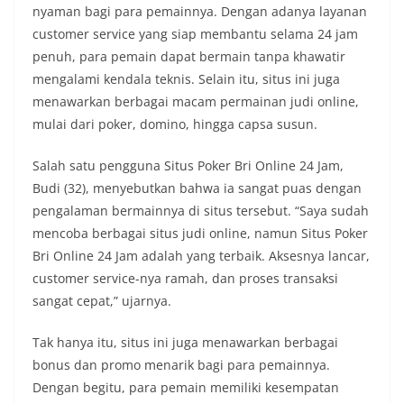
nyaman bagi para pemainnya. Dengan adanya layanan
customer service yang siap membantu selama 24 jam
penuh, para pemain dapat bermain tanpa khawatir
mengalami kendala teknis. Selain itu, situs ini juga
menawarkan berbagai macam permainan judi online,
mulai dari poker, domino, hingga capsa susun.
Salah satu pengguna Situs Poker Bri Online 24 Jam,
Budi (32), menyebutkan bahwa ia sangat puas dengan
pengalaman bermainnya di situs tersebut. “Saya sudah
mencoba berbagai situs judi online, namun Situs Poker
Bri Online 24 Jam adalah yang terbaik. Aksesnya lancar,
customer service-nya ramah, dan proses transaksi
sangat cepat,” ujarnya.
Tak hanya itu, situs ini juga menawarkan berbagai
bonus dan promo menarik bagi para pemainnya.
Dengan begitu, para pemain memiliki kesempatan