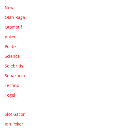
News
Olah Raga
Otomotif
poker
Politik
Science
Selebritis
Sepakbola
Techno
Togel
Slot Gacor
Idn Poker