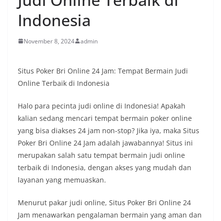
Indonesia
November 8, 2024
admin
Situs Poker Bri Online 24 Jam: Tempat Bermain Judi
Online Terbaik di Indonesia
Halo para pecinta judi online di Indonesia! Apakah
kalian sedang mencari tempat bermain poker online
yang bisa diakses 24 jam non-stop? Jika iya, maka Situs
Poker Bri Online 24 Jam adalah jawabannya! Situs ini
merupakan salah satu tempat bermain judi online
terbaik di Indonesia, dengan akses yang mudah dan
layanan yang memuaskan.
Menurut pakar judi online, Situs Poker Bri Online 24
Jam menawarkan pengalaman bermain yang aman dan