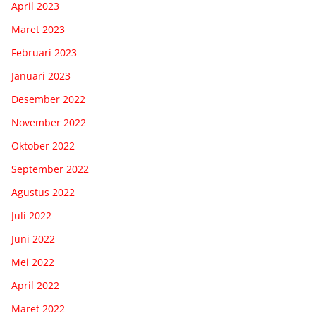
April 2023
Maret 2023
Februari 2023
Januari 2023
Desember 2022
November 2022
Oktober 2022
September 2022
Agustus 2022
Juli 2022
Juni 2022
Mei 2022
April 2022
Maret 2022