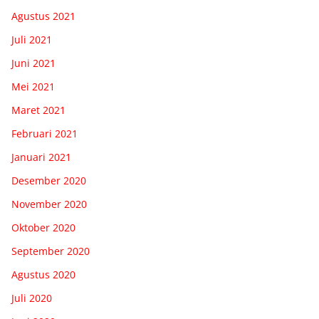
Agustus 2021
Juli 2021
Juni 2021
Mei 2021
Maret 2021
Februari 2021
Januari 2021
Desember 2020
November 2020
Oktober 2020
September 2020
Agustus 2020
Juli 2020