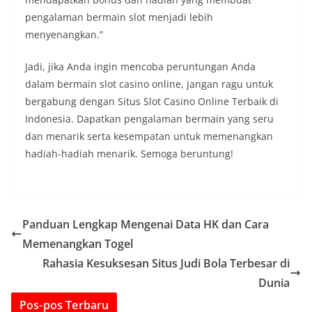
pengalaman bermain slot menjadi lebih
menyenangkan.”
Jadi, jika Anda ingin mencoba peruntungan Anda
dalam bermain slot casino online, jangan ragu untuk
bergabung dengan Situs Slot Casino Online Terbaik di
Indonesia. Dapatkan pengalaman bermain yang seru
dan menarik serta kesempatan untuk memenangkan
hadiah-hadiah menarik. Semoga beruntung!
Panduan Lengkap Mengenai Data HK dan Cara
Memenangkan Togel
Rahasia Kesuksesan Situs Judi Bola Terbesar di
Dunia
Pos-pos Terbaru