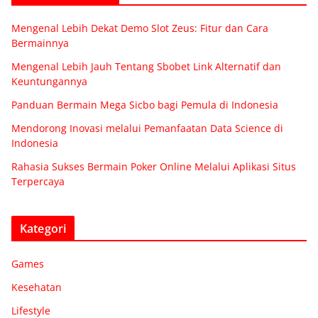
Mengenal Lebih Dekat Demo Slot Zeus: Fitur dan Cara
Bermainnya
Mengenal Lebih Jauh Tentang Sbobet Link Alternatif dan
Keuntungannya
Panduan Bermain Mega Sicbo bagi Pemula di Indonesia
Mendorong Inovasi melalui Pemanfaatan Data Science di
Indonesia
Rahasia Sukses Bermain Poker Online Melalui Aplikasi Situs
Terpercaya
Kategori
Games
Kesehatan
Lifestyle