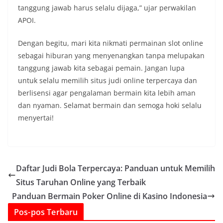
tanggung jawab harus selalu dijaga,” ujar perwakilan
APOI.
Dengan begitu, mari kita nikmati permainan slot online
sebagai hiburan yang menyenangkan tanpa melupakan
tanggung jawab kita sebagai pemain. Jangan lupa
untuk selalu memilih situs judi online terpercaya dan
berlisensi agar pengalaman bermain kita lebih aman
dan nyaman. Selamat bermain dan semoga hoki selalu
menyertai!
Daftar Judi Bola Terpercaya: Panduan untuk Memilih
Situs Taruhan Online yang Terbaik
Panduan Bermain Poker Online di Kasino Indonesia
Pos-pos Terbaru