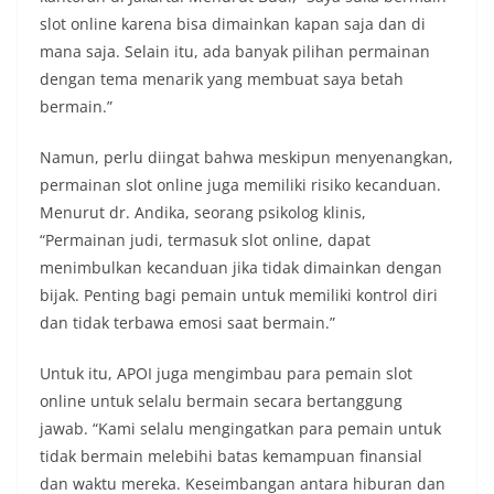
slot online karena bisa dimainkan kapan saja dan di
mana saja. Selain itu, ada banyak pilihan permainan
dengan tema menarik yang membuat saya betah
bermain.”
Namun, perlu diingat bahwa meskipun menyenangkan,
permainan slot online juga memiliki risiko kecanduan.
Menurut dr. Andika, seorang psikolog klinis,
“Permainan judi, termasuk slot online, dapat
menimbulkan kecanduan jika tidak dimainkan dengan
bijak. Penting bagi pemain untuk memiliki kontrol diri
dan tidak terbawa emosi saat bermain.”
Untuk itu, APOI juga mengimbau para pemain slot
online untuk selalu bermain secara bertanggung
jawab. “Kami selalu mengingatkan para pemain untuk
tidak bermain melebihi batas kemampuan finansial
dan waktu mereka. Keseimbangan antara hiburan dan