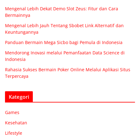
Mengenal Lebih Dekat Demo Slot Zeus: Fitur dan Cara
Bermainnya
Mengenal Lebih Jauh Tentang Sbobet Link Alternatif dan
Keuntungannya
Panduan Bermain Mega Sicbo bagi Pemula di Indonesia
Mendorong Inovasi melalui Pemanfaatan Data Science di
Indonesia
Rahasia Sukses Bermain Poker Online Melalui Aplikasi Situs
Terpercaya
Kategori
Games
Kesehatan
Lifestyle