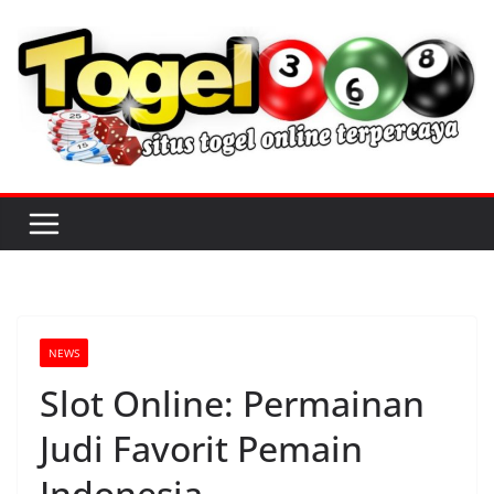
S
k
i
p
t
o
c
o
n
t
e
n
NEWS
t
Slot Online: Permainan
Judi Favorit Pemain
Indonesia