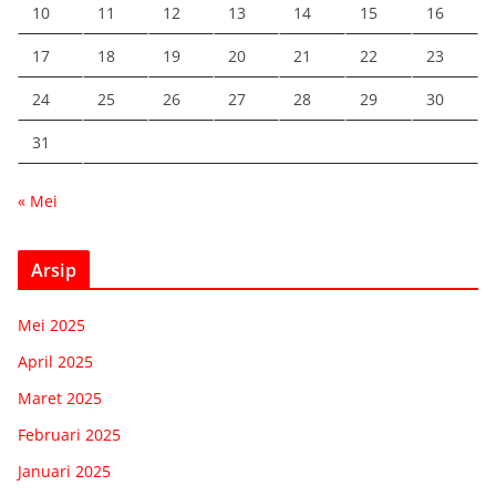
10
11
12
13
14
15
16
17
18
19
20
21
22
23
24
25
26
27
28
29
30
31
« Mei
Arsip
Mei 2025
April 2025
Maret 2025
Februari 2025
Januari 2025