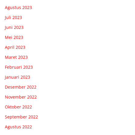
Agustus 2023
Juli 2023
Juni 2023
Mei 2023
April 2023
Maret 2023
Februari 2023
Januari 2023
Desember 2022
November 2022
Oktober 2022
September 2022
Agustus 2022