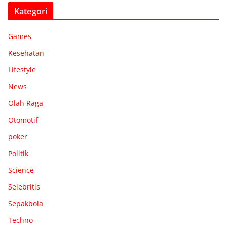
Kategori
Games
Kesehatan
Lifestyle
News
Olah Raga
Otomotif
poker
Politik
Science
Selebritis
Sepakbola
Techno