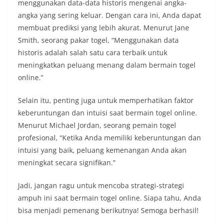
menggunakan data-data historis mengenai angka-
angka yang sering keluar. Dengan cara ini, Anda dapat
membuat prediksi yang lebih akurat. Menurut Jane
Smith, seorang pakar togel, “Menggunakan data
historis adalah salah satu cara terbaik untuk
meningkatkan peluang menang dalam bermain togel
online.”
Selain itu, penting juga untuk memperhatikan faktor
keberuntungan dan intuisi saat bermain togel online.
Menurut Michael Jordan, seorang pemain togel
profesional, “Ketika Anda memiliki keberuntungan dan
intuisi yang baik, peluang kemenangan Anda akan
meningkat secara signifikan.”
Jadi, jangan ragu untuk mencoba strategi-strategi
ampuh ini saat bermain togel online. Siapa tahu, Anda
bisa menjadi pemenang berikutnya! Semoga berhasil!