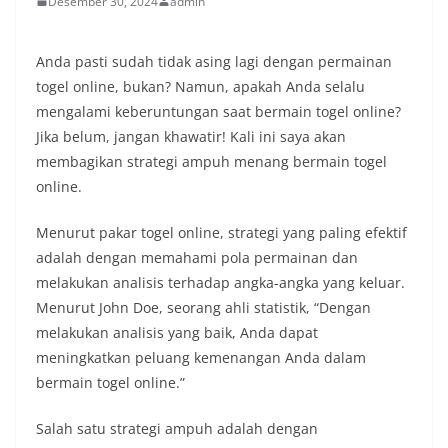
Desember 30, 2024
admin
Anda pasti sudah tidak asing lagi dengan permainan
togel online, bukan? Namun, apakah Anda selalu
mengalami keberuntungan saat bermain togel online?
Jika belum, jangan khawatir! Kali ini saya akan
membagikan strategi ampuh menang bermain togel
online.
Menurut pakar togel online, strategi yang paling efektif
adalah dengan memahami pola permainan dan
melakukan analisis terhadap angka-angka yang keluar.
Menurut John Doe, seorang ahli statistik, “Dengan
melakukan analisis yang baik, Anda dapat
meningkatkan peluang kemenangan Anda dalam
bermain togel online.”
Salah satu strategi ampuh adalah dengan