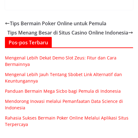
Tips Bermain Poker Online untuk Pemula
Tips Menang Besar di Situs Casino Online Indonesia
Pos-pos Terbaru
Mengenal Lebih Dekat Demo Slot Zeus: Fitur dan Cara
Bermainnya
Mengenal Lebih Jauh Tentang Sbobet Link Alternatif dan
Keuntungannya
Panduan Bermain Mega Sicbo bagi Pemula di Indonesia
Mendorong Inovasi melalui Pemanfaatan Data Science di
Indonesia
Rahasia Sukses Bermain Poker Online Melalui Aplikasi Situs
Terpercaya