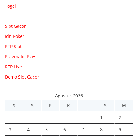
Togel
Slot Gacor
Idn Poker
RTP Slot
Pragmatic Play
RTP Live
Demo Slot Gacor
Agustus 2026
S
S
R
K
J
S
M
1
2
3
4
5
6
7
8
9