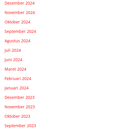
Desember 2024
November 2024
Oktober 2024
September 2024
Agustus 2024
Juli 2024
Juni 2024
Maret 2024
Februari 2024
Januari 2024
Desember 2023
November 2023
Oktober 2023
September 2023