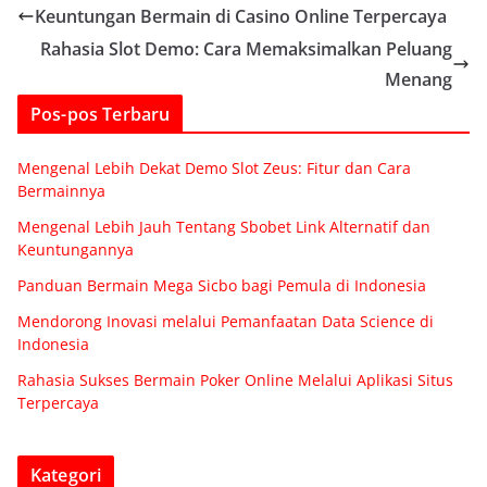
Keuntungan Bermain di Casino Online Terpercaya
Rahasia Slot Demo: Cara Memaksimalkan Peluang
Menang
Pos-pos Terbaru
Mengenal Lebih Dekat Demo Slot Zeus: Fitur dan Cara
Bermainnya
Mengenal Lebih Jauh Tentang Sbobet Link Alternatif dan
Keuntungannya
Panduan Bermain Mega Sicbo bagi Pemula di Indonesia
Mendorong Inovasi melalui Pemanfaatan Data Science di
Indonesia
Rahasia Sukses Bermain Poker Online Melalui Aplikasi Situs
Terpercaya
Kategori