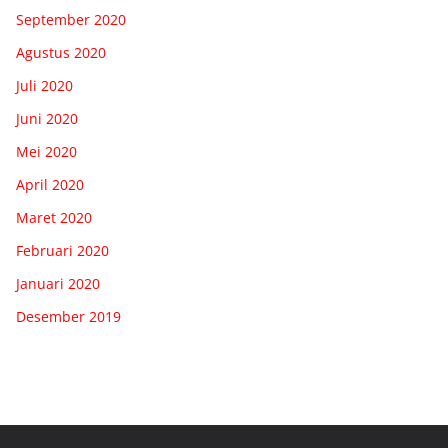
September 2020
Agustus 2020
Juli 2020
Juni 2020
Mei 2020
April 2020
Maret 2020
Februari 2020
Januari 2020
Desember 2019