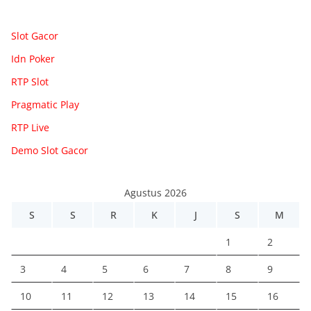
Slot Gacor
Idn Poker
RTP Slot
Pragmatic Play
RTP Live
Demo Slot Gacor
Agustus 2026
S
S
R
K
J
S
M
1
2
3
4
5
6
7
8
9
10
11
12
13
14
15
16