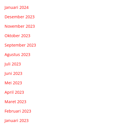
Januari 2024
Desember 2023
November 2023
Oktober 2023
September 2023
Agustus 2023
Juli 2023
Juni 2023
Mei 2023
April 2023
Maret 2023
Februari 2023
Januari 2023