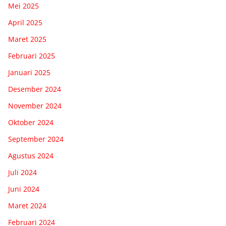
Mei 2025
April 2025
Maret 2025
Februari 2025
Januari 2025
Desember 2024
November 2024
Oktober 2024
September 2024
Agustus 2024
Juli 2024
Juni 2024
Maret 2024
Februari 2024