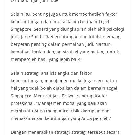
taruhan,” ujar John Doe.
Selain itu, penting juga untuk memperhatikan faktor
keberuntungan dan intuisi dalam bermain Togel
Singapore. Seperti yang diungkapkan oleh ahli psikologi
judi, Jane Smith, “Keberuntungan dan intuisi memang
berperan penting dalam permainan judi. Namun,
kombinasikanlah dengan strategi yang matang untuk
memperoleh hasil yang lebih baik.”
Selain strategi analisis angka dan faktor
keberuntungan, manajemen modal juga merupakan
hal yang tidak boleh diabaikan dalam bermain Togel
Singapore. Menurut Jack Brown, seorang trader
profesional, “Manajemen modal yang baik akan
membantu Anda mengontrol risiko kerugian dan
memaksimalkan keuntungan yang Anda peroleh.”
Dengan menerapkan strategi-strategi tersebut secara