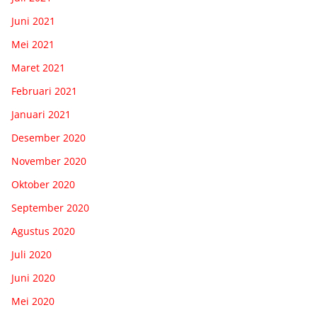
Juni 2021
Mei 2021
Maret 2021
Februari 2021
Januari 2021
Desember 2020
November 2020
Oktober 2020
September 2020
Agustus 2020
Juli 2020
Juni 2020
Mei 2020