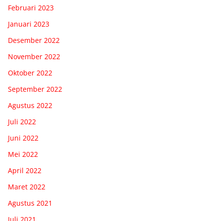
Februari 2023
Januari 2023
Desember 2022
November 2022
Oktober 2022
September 2022
Agustus 2022
Juli 2022
Juni 2022
Mei 2022
April 2022
Maret 2022
Agustus 2021
Juli 2021