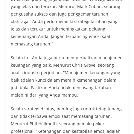
yang jelas dan terukur. Menurut Mark Cuban, seorang
pengusaha sukses dan juga penggemar taruhan
olahraga, “Anda perlu memiliki strategi taruhan yang
jelas dan terukur untuk meningkatkan peluang
kemenangan Anda. Jangan terpancing emosi saat
memasang taruhan.”
Selain itu, Anda juga perlu memperhatikan manajemen
keuangan yang baik. Menurut Chris Grove, seorang
analis industri perjudian, “Manajemen keuangan yang
baik adalah kunci dalam meraih kemenangan dalam
judi bola. Pastikan Anda tidak memasang taruhan
melebihi dari yang Anda mampu.”
Selain strategi di atas, penting juga untuk tetap tenang
dan tidak terbawa emosi saat memasang taruhan.
Menurut Phil Hellmuth, seorang pemain poker
profesional, “Ketenangan dan kestabilan emosi adalah