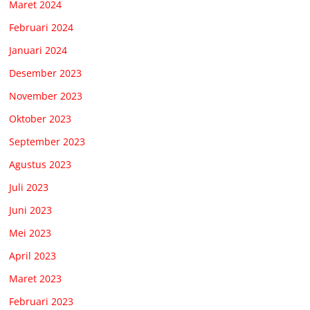
Maret 2024
Februari 2024
Januari 2024
Desember 2023
November 2023
Oktober 2023
September 2023
Agustus 2023
Juli 2023
Juni 2023
Mei 2023
April 2023
Maret 2023
Februari 2023