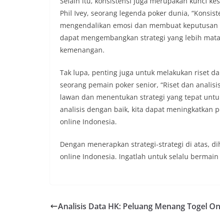
Selain itu, konsistensi juga merupakan kunci ke
Phil Ivey, seorang legenda poker dunia, “Konsi
mengendalikan emosi dan membuat keputusan ya
dapat mengembangkan strategi yang lebih mat
kemenangan.
Tak lupa, penting juga untuk melakukan riset d
seorang pemain poker senior, “Riset dan anal
lawan dan menentukan strategi yang tepat unt
analisis dengan baik, kita dapat meningkatkan 
online Indonesia.
Dengan menerapkan strategi-strategi di atas, di
online Indonesia. Ingatlah untuk selalu berma
Analisis Data HK: Peluang Menang Togel On