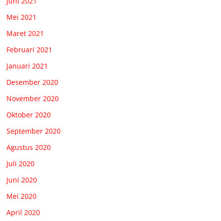
Juni 2021
Mei 2021
Maret 2021
Februari 2021
Januari 2021
Desember 2020
November 2020
Oktober 2020
September 2020
Agustus 2020
Juli 2020
Juni 2020
Mei 2020
April 2020