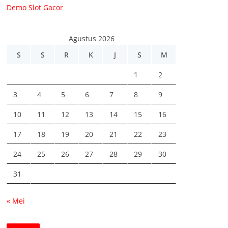
Demo Slot Gacor
Agustus 2026
S
S
R
K
J
S
M
1
2
3
4
5
6
7
8
9
10
11
12
13
14
15
16
17
18
19
20
21
22
23
24
25
26
27
28
29
30
31
« Mei