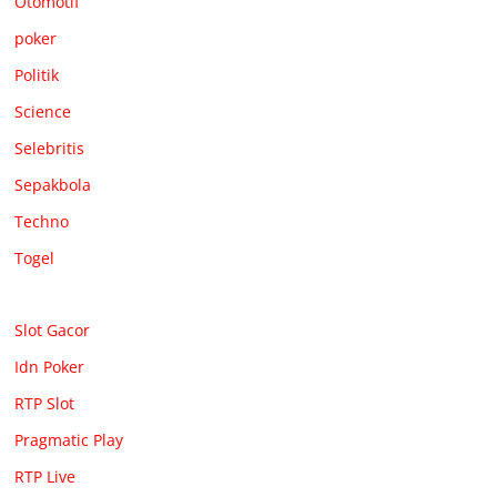
Otomotif
poker
Politik
Science
Selebritis
Sepakbola
Techno
Togel
Slot Gacor
Idn Poker
RTP Slot
Pragmatic Play
RTP Live